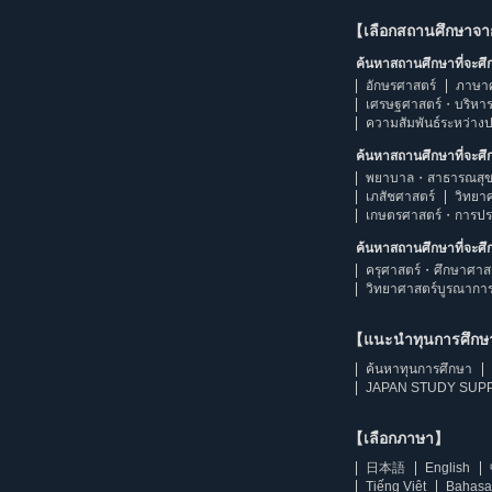
【เลือกสถานศึกษาจ
ค้นหาสถานศึกษาที่จะศ
อักษรศาสตร์
ภาษา
เศรษฐศาสตร์・บริหา
ความสัมพันธ์ระหว่าง
ค้นหาสถานศึกษาที่จะศ
พยาบาล・สาธารณสุข
เภสัชศาสตร์
วิทยา
เกษตรศาสตร์・การป
ค้นหาสถานศึกษาที่จะศ
ครุศาสตร์・ศึกษาศาส
วิทยาศาสตร์บูรณากา
【แนะนำทุนการศึก
ค้นหาทุนการศึกษา
JAPAN STUDY SUPP
【เลือกภาษา】
日本語
English
Tiếng Việt
Bahasa