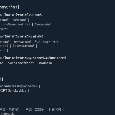
ากสาขาวิชา】
ึกษาในสาขาวิชาสายศิลปศาสตร์
ศาสตร์
นิติศาสตร์
ร・พาณิชยกรรมศาสตร์
สังคมศาสตร์
ประเทศ
ึกษาในสาขาวิชาสายวิทยาศาสตร์
ศาสตร์
แพทยศาสตร์・ทันตแพทยศาสตร์
ศาสตร์
วิศวกรรมศาสตร์
ระมง
ึกษาในสาขาวิชาสายมนุษยศาสตร์และวิทยาศาสตร์
ตร์
วิทยาศาสตร์ชีวภาพ
ศิลปกรรม
ร
ษา】
การสมัครขอรับทุนการศึกษา
ORT Scholarships
中文（简体字）
中文（繁體字）
한국어
 Indonesia