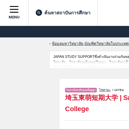
ค้นหาสถาบันการศึกษา
MENU
ข้อมูลมหาวิทยาลัย,บัณฑิตวิทยาลัยในประเทศญี่
JAPAN STUDY SUPPORTซึ่งดำเนินงานร่วมกันของ 
วิทยาลัย・วิทยาลัยระดับอนุปริญญา・วิทยาลัยอาชีวศึก
สำหรับนักศึกษาต่างชาติเช่นข้อมูลของแต่ละคณะ,ข้
ดังนั้นขอเชิญใช้บริการค้นหาข้อมูลตามอัธยาศัย
ไซตามะ
/ เอกชน
埼玉東萌短期大学
|
S
College