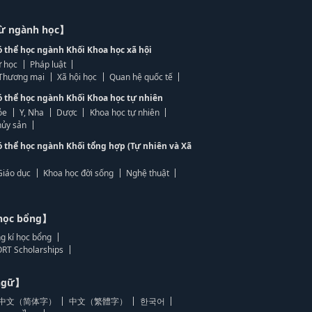
từ ngành học】
ó thể học ngành Khối Khoa học xã hội
 học
Pháp luật
, Thương mại
Xã hội học
Quan hệ quốc tế
ó thể học ngành Khối Khoa học tự nhiên
ỏe
Y, Nha
Dược
Khoa học tự nhiên
ủy sản
ó thể học ngành Khối tổng hợp (Tự nhiên và Xã
Giáo dục
Khoa học đời sống
Nghệ thuật
học bổng】
g kí học bổng
RT Scholarships
 ngữ】
中文（简体字）
中文（繁體字）
한국어