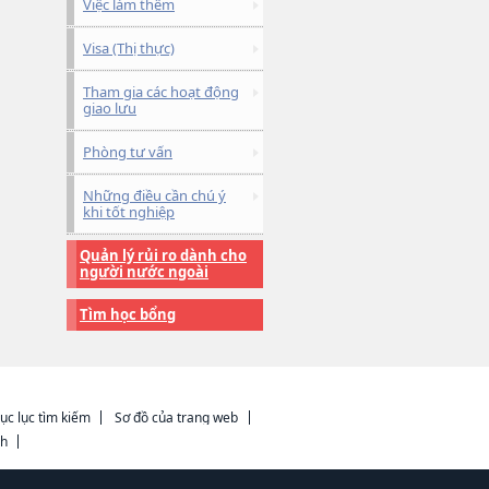
Việc làm thêm
Visa (Thị thực)
Tham gia các hoạt động
giao lưu
Phòng tư vấn
Những điều cần chú ý
khi tốt nghiệp
Quản lý rủi ro dành cho
người nước ngoài
Tìm học bổng
ục lục tìm kiếm
Sơ đồ của trang web
ch