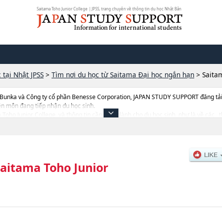
Saitama Toho Junior College | JPSS, trang chuyên về thông tin du học Nhật Bản
 tại Nhật JPSS
>
Tìm nơi du học từ Saitama Đại học ngắn hạn
>
Saita
 Bunka và Công ty cổ phần Benesse Corporation, JAPAN STUDY SUPPORT đăng tải c
ên môn đang tiếp nhận du học sinh.
a Toho Junior College, và thông tin cần thiết dành cho du học sinh, như là về các , 
trúng tuyển, cở sở trang thiết bị, hướng dẫn địa điểm v.v...
aitama Toho Junior