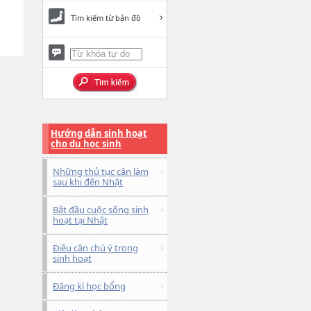
Tìm kiếm từ bản đồ
Hướng dẫn sinh hoạt
cho du học sinh
Những thủ tục cần làm
sau khi đến Nhật
Bắt đầu cuộc sống sinh
hoạt tại Nhật
Điều cần chú ý trong
sinh hoạt
Đăng kí học bổng