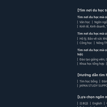
【Tìm nơi du học 
Tìm nơi du học mà c
Văn học
Ngôn ngữ
Kinh tế, Kinh doanh
Tìm nơi du học mà c
Hộ lý, Bảo vệ sức kh
Công học
Nông Th
Tìm nơi du học mà c
hội)
Đào tạo giảng viên, 
Khoa học tổng hợp
【Hướng dẫn tìm 
Tìm học bổng
Đăn
JAPAN STUDY SUPPO
【Lựa chọn ngôn
日本語
English