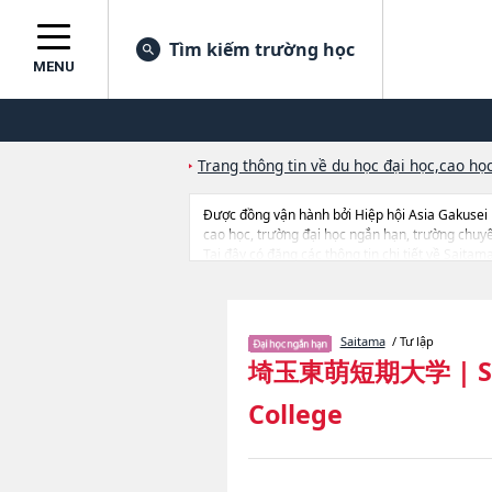
Tìm kiếm trường học
MENU
Trang thông tin về du học đại học,cao học
Được đồng vận hành bởi Hiệp hội Asia Gakusei
cao học, trường đại học ngắn hạn, trường chuy
Tại đây có đăng các thông tin chi tiết về Saitam
đến thi tuyển như số lượng tuyển sinh, số lượng 
Saitama
/ Tư lập
埼玉東萌短期大学
|
S
College