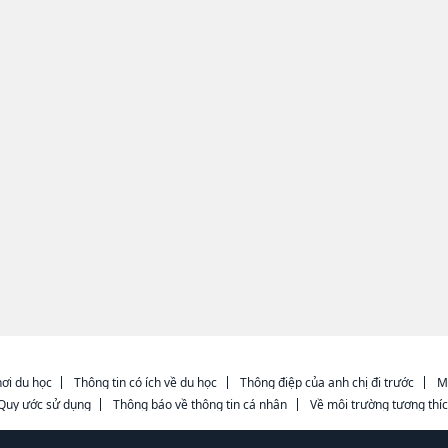
ơi du học
Thông tin có ích về du học
Thông điệp của anh chị đi trước
M
Quy ước sử dụng
Thông báo về thông tin cá nhân
Về môi trường tương thí