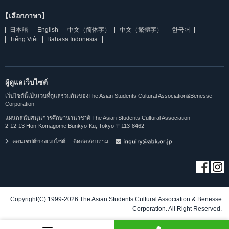
【เลือกภาษา】
日本語
English
中文（简体字）
中文（繁體字）
한국어
Tiếng Việt
Bahasa Indonesia
ผู้ดูแลเว็บไซต์
เว็บไซต์นี้เป็นเวบที่ดูแลร่วมกันของThe Asian Students Cultural Association&Benesse
Corporation
แผนกสนับสนุนการศึกษานานาชาติ The Asian Students Cultural Association
2-12-13 Hon-Komagome,Bunkyo-Ku, Tokyo 〒113-8462
คอนเซปต์ของเวบไซต์
ติดต่อสอบถาม
Copyright(C) 1999-2026 The Asian Students Cultural Association & Benesse
Corporation. All Right Reserved.