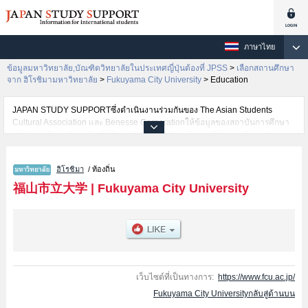
ภาษาไทย
ข้อมูลมหาวิทยาลัย,บัณฑิตวิทยาลัยในประเทศญี่ปุ่นต้องที่ JPSS
>
เลือกสถานศึกษา
จาก ฮิโรชิมามหาวิทยาลัย
>
Fukuyama City University
>
Education
JAPAN STUDY SUPPORTซึ่งดำเนินงานร่วมกันของ The Asian Students
Cultural Association และ Benesse Corporationให้ข้อมูลของสถาบันการศึกษา
ระดับมหาวิทยาลัย・บัณฑิตวิทยาลัย・วิทยาลัยระดับอนุปริญญา・วิทยาลัย
อาชีวศึกษากว่า1,300 แห่งที่กำลังเปิดรับสมัครนักศึกษาต่างชาติอยู่ ที่นี่จะให้
ข้อมูลรายละเอียดเกี่ยวกับFukuyama City University,ข้อมูลจำเป็นสำหรับ
ฮิโรชิมา
/ ท้องถิ่น
นักศึกษาต่างชาติเช่นข้อมูลของแต่ละคณะ,ข้อมูลการสอบคัดเลือกเข้าศึกษาเช่น
จำนวนคนที่รับสมัครหรือจำนวนคนที่ผ่านการสอบคัดเลือกเป็นต้น,แนะนำสถาน
福山市立大学
|
Fukuyama City University
ที่,การเดินทางเป็นต้นไว้ด้วยดังนั้นขอเชิญใช้บริการค้นหาข้อมูลตามอัธยาศัย
เว็บไซต์ที่เป็นทางการ:
https://www.fcu.ac.jp/
Fukuyama City Universityกลับสู่ด้านบน