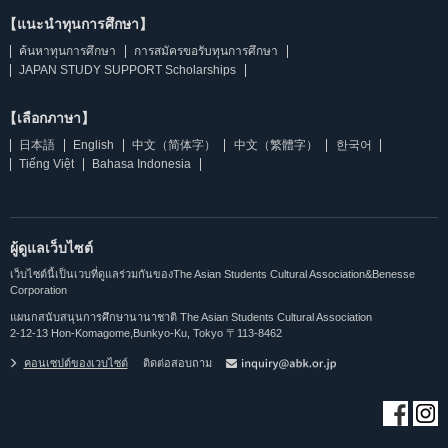
【แนะนำทุนการศึกษา】
ค้นหาทุนการศึกษา
การสมัครขอรับทุนการศึกษา
JAPAN STUDY SUPPORT Scholarships
【เลือกภาษา】
日本語
English
中文（简体字）
中文（繁體字）
한국어
Tiếng Việt
Bahasa Indonesia
ผู้ดูแลเว็บไซต์
เว็บไซต์นี้เป็นเวบที่ดูแลร่วมกันของThe Asian Students Cultural Association&Benesse
Corporation
แผนกสนับสนุนการศึกษานานาชาติ The Asian Students Cultural Association
2-12-13 Hon-Komagome,Bunkyo-Ku, Tokyo 〒113-8462
คอนเซปต์ของเวบไซต์
ติดต่อสอบถาม