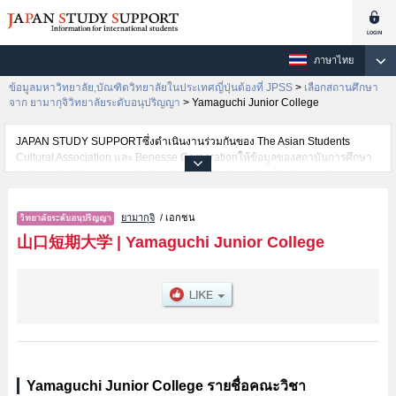
ภาษาไทย
ข้อมูลมหาวิทยาลัย,บัณฑิตวิทยาลัยในประเทศญี่ปุ่นต้องที่ JPSS
>
เลือกสถานศึกษา
จาก ยามากุจิวิทยาลัยระดับอนุปริญญา
>
Yamaguchi Junior College
JAPAN STUDY SUPPORTซึ่งดำเนินงานร่วมกันของ The Asian Students
Cultural Association และ Benesse Corporationให้ข้อมูลของสถาบันการศึกษา
ระดับมหาวิทยาลัย・บัณฑิตวิทยาลัย・วิทยาลัยระดับอนุปริญญา・วิทยาลัย
อาชีวศึกษากว่า1,300 แห่งที่กำลังเปิดรับสมัครนักศึกษาต่างชาติอยู่ ที่นี่จะให้
ข้อมูลรายละเอียดเกี่ยวกับYamaguchi Junior College,ข้อมูลจำเป็นสำหรับ
ยามากุจิ
/ เอกชน
นักศึกษาต่างชาติเช่นข้อมูลของแต่ละคณะ,ข้อมูลการสอบคัดเลือกเข้าศึกษาเช่น
จำนวนคนที่รับสมัครหรือจำนวนคนที่ผ่านการสอบคัดเลือกเป็นต้น,แนะนำสถาน
山口短期大学
|
Yamaguchi Junior College
ที่,การเดินทางเป็นต้นไว้ด้วยดังนั้นขอเชิญใช้บริการค้นหาข้อมูลตามอัธยาศัย
Yamaguchi Junior College รายชื่อคณะวิชา