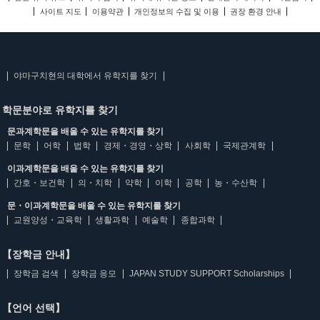
사이트 지도
이용약관
개인정보의 수집 및 이용
권장 환경 안내
야마구치현의 대학에서 유학지를 찾기
학문분야로 유학지를 찾기
문과계학문을 배울 수 있는 유학지를 찾기
문학
어학
법학
경제・경영・상학
사회학
국제관계학
이과계학문을 배울 수 있는 유학지를 찾기
간호・보건학
의・치학
약학
이학
공학
농・수산학
문・이과계학문을 배울 수 있는 유학지를 찾기
교원양성・교육학
생활과학
예술학
종합과학
【장학금 안내】
장학금 검색
장학금 응모
JAPAN STUDY SUPPORT Scholarships
【언어 선택】