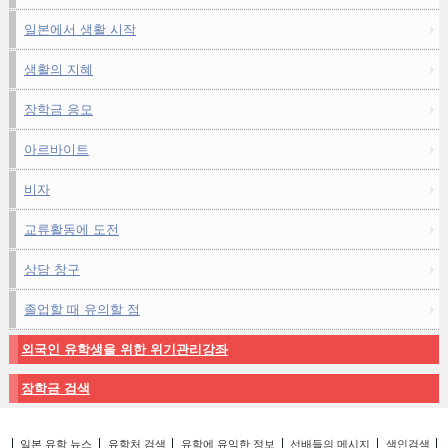
일본에서 생활 시작
생활의 지혜
장학금 응모
아르바이트
비자
교류활동에 도전
상담 창구
졸업할 때 유의할 점
외국인 유학생을 위한 위기관리강좌
장학금 검색
일본 유학 뉴스
유학처 검색
유학에 유익한 정보
선배들의 메시지
색인검색