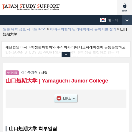
한국어
일본 유학 정보 사이트JPSS
>
야마구치현의 단기대학에서 유학지를 찾기
>
山口
短期大学
재단법인 아시아학생문화협회와 주식회사 베네세코퍼레이션이 공동운영하고
있는JAPAN STUDY SUPPORT에서는 외국인 유학생을 모집하고 있는 약
1,300여 개의 대학・대학원・단기대학・전문학교의 정보를 게재하고 있습니
다.
여기에서는 山口短期大学 관한 자세한 정보를 게재하고 있어 등의 학부별 정
야마구치현
/ 사립
보, 모집정원과 합격자수 등의 입시정보, 시설안내, 교통정보 등 외국인 유학생
에게 유익하고 필요한 정보를 게재하고 있으므로 많이 이용해 주시기 바랍니
山口短期大学
|
Yamaguchi Junior College
다.
山口短期大学 학부일람