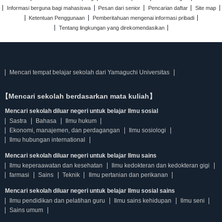
Informasi berguna bagi mahasiswa
Pesan dari senior
Pencarian daftar
Site map
Ketentuan Penggunaan
Pemberitahuan mengenai informasi pribadi
Tentang lingkungan yang direkomendasikan
Mencari tempat belajar sekolah dari Yamaguchi Universitas
【Mencari sekolah berdasarkan mata kuliah】
Mencari sekolah diluar negeri untuk belajar Ilmu sosial
Sastra
Bahasa
Ilmu hukum
Ekonomi, manajemen, dan perdagangan
Ilmu sosiologi
Ilmu hubungan international
Mencari sekolah diluar negeri untuk belajar Ilmu sains
Ilmu keperaawatan dan kesehatan
Ilmu kedokteran dan kedokteran gigi
farmasi
Sains
Teknik
Ilmu pertanian dan perikanan
Mencari sekolah diluar negeri untuk belajar Ilmu sosial sains
Ilmu pendidikan dan pelatihan guru
Ilmu sains kehidupan
Ilmu seni
Sains umum