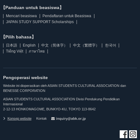
【Panduan untuk beasiswa】
Mencari beasiswa
Pendaftaran untuk Beasiswa
JAPAN STUDY SUPPORT Scholarships
【Pilih bahasa】
日本語
English
中文（简体字）
中文（繁體字）
한국어
Tiếng Việt
ภาษาไทย
Pengoperasi website
Website ini dioperasikan oleh ASIAN STUDENTS CULTURAL ASSOCIATION dan
BENESSE CORPORATION
ASIAN STUDENTS CULTURAL ASSOCIATION Divisi Pendukung Pendidikan
Internasional
2-12-13 HONKOMAGOME, BUNKYO-KU, TOKYO 113-8642
Konsep website
Kontak