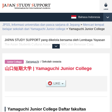
Bahasa Indonesia
JPSS, Informasi universitas dan pasca sarjana di Jepang
>
Mencari tempat
belajar sekolah dari Yamaguchi Junior college
>
Yamaguchi Junior College
JAPAN STUDY SUPPORT yang dikelola bersama oleh Lembaga Yayasan
The Asian Students Cultural Association (ABK) dan Benesse Corp.
menyediakan informasi sekitar 1300 universitas, pascasarjana, universitas
yunior, akademi kejuruan yang siap menerima mahasiswa(i) mancanegara.
Tersedia informasi rinci mengenai Yamaguchi Junior College, mencakup
Yamaguchi
/ Sekolah swasta
informasi per fakultas seperti , serta berbagai informasi yang berguna bagi
mahasiswa(i) mancanegara seperti kuota untuk jumlah pendaftar dan
山口短期大学
|
Yamaguchi Junior College
jumlah kelulusan ujian masuk mahasiswa(i) mancanegara, informasi
mengenai ujian masuk, prasarana kampus, akses jalan, dan lainnya.
Silakan memanfaatkannya.
Yamaguchi Junior College Daftar fakultas