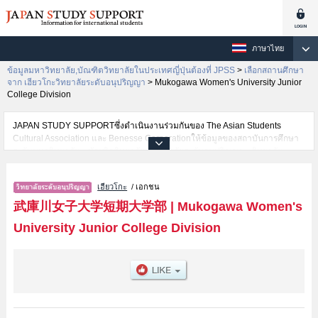
ภาษาไทย
ข้อมูลมหาวิทยาลัย,บัณฑิตวิทยาลัยในประเทศญี่ปุ่นต้องที่ JPSS
>
เลือกสถานศึกษา
จาก เฮียวโกะวิทยาลัยระดับอนุปริญญา
>
Mukogawa Women's University Junior
College Division
JAPAN STUDY SUPPORTซึ่งดำเนินงานร่วมกันของ The Asian Students
Cultural Association และ Benesse Corporationให้ข้อมูลของสถาบันการศึกษา
ระดับมหาวิทยาลัย・บัณฑิตวิทยาลัย・วิทยาลัยระดับอนุปริญญา・วิทยาลัย
อาชีวศึกษากว่า1,300 แห่งที่กำลังเปิดรับสมัครนักศึกษาต่างชาติอยู่ ที่นี่จะให้
ข้อมูลรายละเอียดเกี่ยวกับMukogawa Women's University Junior College
เฮียวโกะ
/ เอกชน
Division,ข้อมูลจำเป็นสำหรับนักศึกษาต่างชาติเช่นข้อมูลของแต่ละคณะ,ข้อมูล
การสอบคัดเลือกเข้าศึกษาเช่นจำนวนคนที่รับสมัครหรือจำนวนคนที่ผ่านการสอบ
武庫川女子大学短期大学部
|
Mukogawa Women's
คัดเลือกเป็นต้น,แนะนำสถานที่,การเดินทางเป็นต้นไว้ด้วยดังนั้นขอเชิญใช้บริการ
University Junior College Division
ค้นหาข้อมูลตามอัธยาศัย