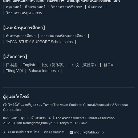
ค้นหาสถานศึกษาที่จะศึกษาในสาขาวิชาสายมนุษยศาสตร์และวิทยาศาสตร์
ครุศาสตร์・ศึกษาศาสตร์
วิทยาศาสตร์ชีวภาพ
ศิลปกรรม
วิทยาศาสตร์บูรณาการ
【แนะนำทุนการศึกษา】
ค้นหาทุนการศึกษา
การสมัครขอรับทุนการศึกษา
JAPAN STUDY SUPPORT Scholarships
【เลือกภาษา】
日本語
English
中文（简体字）
中文（繁體字）
한국어
Tiếng Việt
Bahasa Indonesia
ผู้ดูแลเว็บไซต์
เว็บไซต์นี้เป็นเวบที่ดูแลร่วมกันของThe Asian Students Cultural Association&Benesse
Corporation
แผนกสนับสนุนการศึกษานานาชาติ The Asian Students Cultural Association
2-12-13 Hon-Komagome,Bunkyo-Ku, Tokyo 〒113-8462
คอนเซปต์ของเวบไซต์
ติดต่อสอบถาม