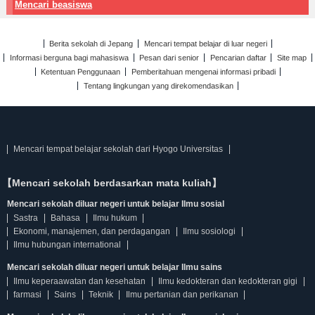
Mencari beasiswa
Berita sekolah di Jepang
Mencari tempat belajar di luar negeri
Informasi berguna bagi mahasiswa
Pesan dari senior
Pencarian daftar
Site map
Ketentuan Penggunaan
Pemberitahuan mengenai informasi pribadi
Tentang lingkungan yang direkomendasikan
Mencari tempat belajar sekolah dari Hyogo Universitas
【Mencari sekolah berdasarkan mata kuliah】
Mencari sekolah diluar negeri untuk belajar Ilmu sosial
Sastra
Bahasa
Ilmu hukum
Ekonomi, manajemen, dan perdagangan
Ilmu sosiologi
Ilmu hubungan international
Mencari sekolah diluar negeri untuk belajar Ilmu sains
Ilmu keperaawatan dan kesehatan
Ilmu kedokteran dan kedokteran gigi
farmasi
Sains
Teknik
Ilmu pertanian dan perikanan