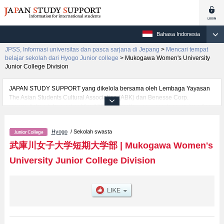
Bahasa Indonesia
JPSS, Informasi universitas dan pasca sarjana di Jepang
>
Mencari tempat
belajar sekolah dari Hyogo Junior college
>
Mukogawa Women's University
Junior College Division
JAPAN STUDY SUPPORT yang dikelola bersama oleh Lembaga Yayasan
The Asian Students Cultural Association (ABK) dan Benesse Corp.
menyediakan informasi sekitar 1300 universitas, pascasarjana, universitas
yunior, akademi kejuruan yang siap menerima mahasiswa(i) mancanegara.
Tersedia informasi rinci mengenai Mukogawa Women's University Junior
Hyogo
/ Sekolah swasta
College Division, mencakup informasi per fakultas seperti , serta berbagai
informasi yang berguna bagi mahasiswa(i) mancanegara seperti kuota
武庫川女子大学短期大学部
|
Mukogawa Women's
untuk jumlah pendaftar dan jumlah kelulusan ujian masuk mahasiswa(i)
University Junior College Division
mancanegara, informasi mengenai ujian masuk, prasarana kampus, akses
jalan, dan lainnya. Silakan memanfaatkannya.