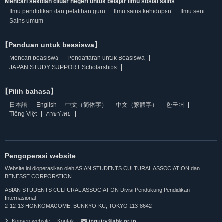
Mencari sekolah diluar negeri untuk belajar Ilmu sosial sains
Ilmu pendidikan dan pelatihan guru
Ilmu sains kehidupan
Ilmu seni
Sains umum
【Panduan untuk beasiswa】
Mencari beasiswa
Pendaftaran untuk Beasiswa
JAPAN STUDY SUPPORT Scholarships
【Pilih bahasa】
日本語
English
中文（简体字）
中文（繁體字）
한국어
Tiếng Việt
ภาษาไทย
Pengoperasi website
Website ini dioperasikan oleh ASIAN STUDENTS CULTURAL ASSOCIATION dan
BENESSE CORPORATION
ASIAN STUDENTS CULTURAL ASSOCIATION Divisi Pendukung Pendidikan
Internasional
2-12-13 HONKOMAGOME, BUNKYO-KU, TOKYO 113-8642
Konsep website
Kontak