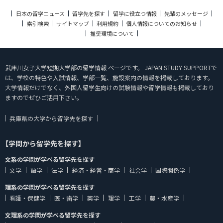
日本の留学ニュース
留学先を探す
留学に役立つ情報
先輩のメッセージ
索引検索
サイトマップ
利用規約
個人情報についてのお知らせ
推奨環境について
武庫川女子大学短期大学部の留学情報 ページです。 JAPAN STUDY SUPPORTで
は、学校の特色や入試情報、学部一覧、施設案内の情報を掲載しております。
大学情報だけでなく、外国人留学生向けの試験情報や留学情報も掲載しており
ますのでぜひご活用下さい。
兵庫県の大学から留学先を探す
【学問から留学先を探す】
文系の学問が学べる留学先を探す
文学
語学
法学
経済・経営・商学
社会学
国際関係学
理系の学問が学べる留学先を探す
看護・保健学
医・歯学
薬学
理学
工学
農・水産学
文理系の学問が学べる留学先を探す