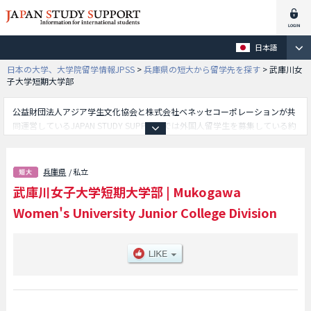
日本語
日本の大学、大学院留学情報JPSS
>
兵庫県の短大から留学先を探す
>
武庫川女
子大学短期大学部
公益財団法人アジア学生文化協会と株式会社ベネッセコーポレーションが共
同運営しているJAPAN STUDY SUPPORTでは外国人留学生を募集している約
1,300校の大学・大学院・短大・専門学校情報を掲載しています。
こちらでは武庫川女子大学短期大学部に関する詳細情報を記載しており、
等、学部別情報や、募集定員や合格者数など入試情報、施設案内、アクセス
兵庫県
/ 私立
など外国人留学生に必要な情報を掲載しているので是非ご利用ください。
武庫川女子大学短期大学部
|
Mukogawa
Women's University Junior College Division