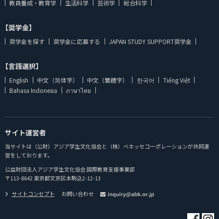
教員養成・教育学
生活科学
芸術学
総合科学
【奨学金】
奨学金を探す
奨学金に応募する
JAPAN STUDY SUPPORT奨学金
【言語選択】
English
中文（简体字）
中文（繁體字）
한국어
Tiếng Việt
Bahasa Indonesia
ภาษาไทย
サイト運営者
当サイトは（公財）アジア学生文化協会と（株）ベネッセコーポレーションが共同運
営をしております。
公益財団法人アジア学生文化協会 国際教育支援事業部
〒113-8642 東京都文京区本駒込2-12-13
サイトコンセプト
お問い合わせ