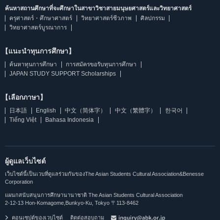
ค้นหาสถานศึกษาที่จะศึกษาในสาขาวิชาสายมนุษยศาสตร์และวิทยาศาสตร์
ครุศาสตร์・ศึกษาศาสตร์
วิทยาศาสตร์ชีวภาพ
ศิลปกรรม
วิทยาศาสตร์บูรณาการ
【แนะนำทุนการศึกษา】
ค้นหาทุนการศึกษา
การสมัครขอรับทุนการศึกษา
JAPAN STUDY SUPPORT Scholarships
【เลือกภาษา】
日本語
English
中文（简体字）
中文（繁體字）
한국어
Tiếng Việt
Bahasa Indonesia
ผู้ดูแลเว็บไซต์
เว็บไซต์นี้เป็นเวบที่ดูแลร่วมกันของThe Asian Students Cultural Association&Benesse
Corporation
แผนกสนับสนุนการศึกษานานาชาติ The Asian Students Cultural Association
2-12-13 Hon-Komagome,Bunkyo-Ku, Tokyo 〒113-8462
คอนเซปต์ของเวบไซต์
ติดต่อสอบถาม