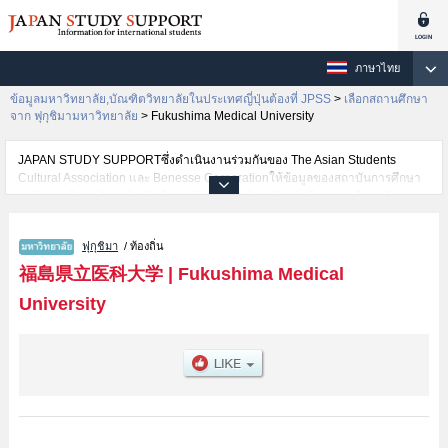
ภาษาไทย
ข้อมูลมหาวิทยาลัย,บัณฑิตวิทยาลัยในประเทศญี่ปุ่นต้องที่ JPSS
>
เลือกสถานศึกษา
จาก ฟุกุชิมามหาวิทยาลัย
>
Fukushima Medical University
JAPAN STUDY SUPPORTซึ่งดำเนินงานร่วมกันของ The Asian Students
Cultural Association และ Benesse Corporationให้ข้อมูลของสถาบันการศึกษา
ระดับมหาวิทยาลัย・บัณฑิตวิทยาลัย・วิทยาลัยระดับอนุปริญญา・วิทยาลัย
อาชีวศึกษากว่า1,300 แห่งที่กำลังเปิดรับสมัครนักศึกษาต่างชาติอยู่ ที่นี่จะให้
ข้อมูลรายละเอียดเกี่ยวกับFukushima Medical University,ข้อมูลจำเป็นสำหรับ
ฟุกุชิมา
/ ท้องถิ่น
นักศึกษาต่างชาติเช่นข้อมูลของแต่ละคณะ,ข้อมูลการสอบคัดเลือกเข้าศึกษาเช่น
จำนวนคนที่รับสมัครหรือจำนวนคนที่ผ่านการสอบคัดเลือกเป็นต้น,แนะนำสถาน
福島県立医科大学
|
Fukushima Medical
ที่,การเดินทางเป็นต้นไว้ด้วยดังนั้นขอเชิญใช้บริการค้นหาข้อมูลตามอัธยาศัย
University