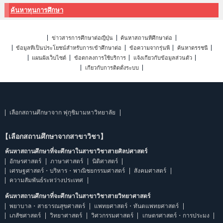
ค้นหาทุนการศึกษา
ข่าวสารการศึกษาต่อญี่ปุ่น
ค้นหาสถานที่ศึกษาต่อ
ข้อมูลที่เป็นประโยชน์สำหรับการเข้าศึกษาต่อ
ข้อความจากรุ่นพี่
ค้นหาดรรชนี
แผนผังเว็บไซต์
ข้อตกลงการใช้บริการ
แจ้งเกี่ยวกับข้อมูลส่วนตัว
เกี่ยวกับการติดตั้งระบบ
เลือกสถานศึกษาจาก ฟุกุชิมามหาวิทยาลัย
【เลือกสถานศึกษาจากสาขาวิชา】
ค้นหาสถานศึกษาที่จะศึกษาในสาขาวิชาสายศิลปศาสตร์
อักษรศาสตร์
ภาษาศาสตร์
นิติศาสตร์
เศรษฐศาสตร์・บริหาร・พาณิชยกรรมศาสตร์
สังคมศาสตร์
ความสัมพันธ์ระหว่างประเทศ
ค้นหาสถานศึกษาที่จะศึกษาในสาขาวิชาสายวิทยาศาสตร์
พยาบาล・สาธารณสุขศาสตร์
แพทยศาสตร์・ทันตแพทยศาสตร์
เภสัชศาสตร์
วิทยาศาสตร์
วิศวกรรมศาสตร์
เกษตรศาสตร์・การประมง