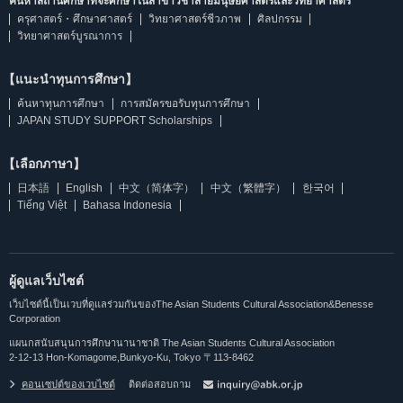
ค้นหาสถานศึกษาที่จะศึกษาในสาขาวิชาสายมนุษยศาสตร์และวิทยาศาสตร์
ครุศาสตร์・ศึกษาศาสตร์
วิทยาศาสตร์ชีวภาพ
ศิลปกรรม
วิทยาศาสตร์บูรณาการ
【แนะนำทุนการศึกษา】
ค้นหาทุนการศึกษา
การสมัครขอรับทุนการศึกษา
JAPAN STUDY SUPPORT Scholarships
【เลือกภาษา】
日本語
English
中文（简体字）
中文（繁體字）
한국어
Tiếng Việt
Bahasa Indonesia
ผู้ดูแลเว็บไซต์
เว็บไซต์นี้เป็นเวบที่ดูแลร่วมกันของThe Asian Students Cultural Association&Benesse
Corporation
แผนกสนับสนุนการศึกษานานาชาติ The Asian Students Cultural Association
2-12-13 Hon-Komagome,Bunkyo-Ku, Tokyo 〒113-8462
คอนเซปต์ของเวบไซต์
ติดต่อสอบถาม