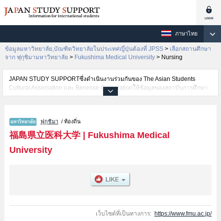
ภาษาไทย
ข้อมูลมหาวิทยาลัย,บัณฑิตวิทยาลัยในประเทศญี่ปุ่นต้องที่ JPSS
>
เลือกสถานศึกษา
จาก ฟุกุชิมามหาวิทยาลัย
>
Fukushima Medical University
>
Nursing
JAPAN STUDY SUPPORTซึ่งดำเนินงานร่วมกันของ The Asian Students
Cultural Association และ Benesse Corporationให้ข้อมูลของสถาบันการศึกษา
ระดับมหาวิทยาลัย・บัณฑิตวิทยาลัย・วิทยาลัยระดับอนุปริญญา・วิทยาลัย
อาชีวศึกษากว่า1,300 แห่งที่กำลังเปิดรับสมัครนักศึกษาต่างชาติอยู่ ที่นี่จะให้
ข้อมูลรายละเอียดเกี่ยวกับFukushima Medical University,ข้อมูลจำเป็นสำหรับ
ฟุกุชิมา
/ ท้องถิ่น
นักศึกษาต่างชาติเช่นข้อมูลของแต่ละคณะ,ข้อมูลการสอบคัดเลือกเข้าศึกษาเช่น
จำนวนคนที่รับสมัครหรือจำนวนคนที่ผ่านการสอบคัดเลือกเป็นต้น,แนะนำสถาน
福島県立医科大学
|
Fukushima Medical
ที่,การเดินทางเป็นต้นไว้ด้วยดังนั้นขอเชิญใช้บริการค้นหาข้อมูลตามอัธยาศัย
University
เว็บไซต์ที่เป็นทางการ:
https://www.fmu.ac.jp/