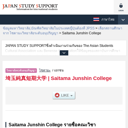
ภาษาไทย
ข้อมูลมหาวิทยาลัย,บัณฑิตวิทยาลัยในประเทศญี่ปุ่นต้องที่ JPSS
>
เลือกสถานศึกษา
จาก ไซตามะวิทยาลัยระดับอนุปริญญา
>
Saitama Junshin College
JAPAN STUDY SUPPORTซึ่งดำเนินงานร่วมกันของ The Asian Students
Cultural Association และ Benesse Corporationให้ข้อมูลของสถาบันการศึกษา
ระดับมหาวิทยาลัย・บัณฑิตวิทยาลัย・วิทยาลัยระดับอนุปริญญา・วิทยาลัย
อาชีวศึกษากว่า1,300 แห่งที่กำลังเปิดรับสมัครนักศึกษาต่างชาติอยู่ ที่นี่จะให้
ข้อมูลรายละเอียดเกี่ยวกับSaitama Junshin College,ข้อมูลจำเป็นสำหรับ
ไซตามะ
/ เอกชน
นักศึกษาต่างชาติเช่นข้อมูลของแต่ละคณะ,ข้อมูลการสอบคัดเลือกเข้าศึกษาเช่น
จำนวนคนที่รับสมัครหรือจำนวนคนที่ผ่านการสอบคัดเลือกเป็นต้น,แนะนำสถาน
埼玉純真短期大学
|
Saitama Junshin College
ที่,การเดินทางเป็นต้นไว้ด้วยดังนั้นขอเชิญใช้บริการค้นหาข้อมูลตามอัธยาศัย
Saitama Junshin College รายชื่อคณะวิชา