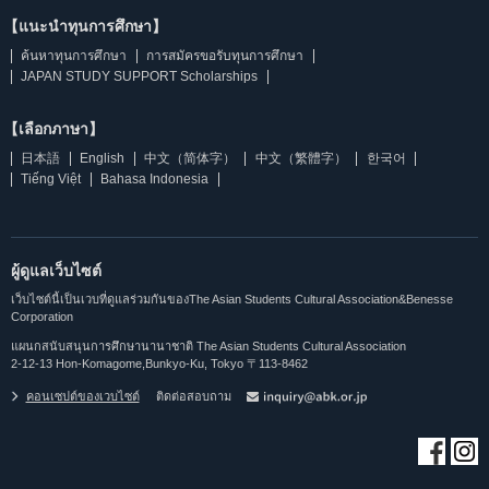
【แนะนำทุนการศึกษา】
ค้นหาทุนการศึกษา
การสมัครขอรับทุนการศึกษา
JAPAN STUDY SUPPORT Scholarships
【เลือกภาษา】
日本語
English
中文（简体字）
中文（繁體字）
한국어
Tiếng Việt
Bahasa Indonesia
ผู้ดูแลเว็บไซต์
เว็บไซต์นี้เป็นเวบที่ดูแลร่วมกันของThe Asian Students Cultural Association&Benesse
Corporation
แผนกสนับสนุนการศึกษานานาชาติ The Asian Students Cultural Association
2-12-13 Hon-Komagome,Bunkyo-Ku, Tokyo 〒113-8462
คอนเซปต์ของเวบไซต์
ติดต่อสอบถาม