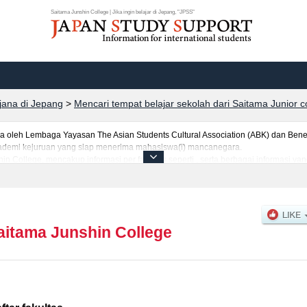
Saitama Junshin College | Jika ingin belajar di Jepang, "JPSS"
rjana di Jepang
>
Mencari tempat belajar sekolah dari Saitama Junior c
leh Lembaga Yayasan The Asian Students Cultural Association (ABK) dan Benes
 akademi kejuruan yang siap menerima mahasiswa(i) mancanegara.
hin College, mencakup informasi per fakultas seperti , serta berbagai informasi 
h kelulusan ujian masuk mahasiswa(i) mancanegara, informasi mengenai ujian mas
aitama Junshin College