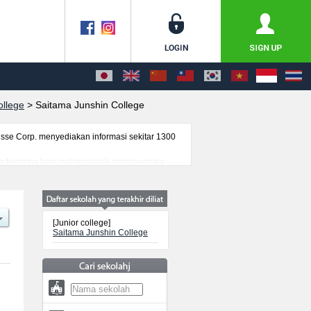
ollege
>
Saitama Junshin College
se Corp. menyediakan informasi sekitar 1300
yang berguna bagi mahasiswa(i) mancanegara
uk, prasarana kampus, akses jalan, dan lainnya.
[Junior college]
Saitama Junshin College