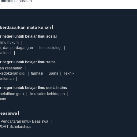
g direkomendasikan
berdasarkan mata kuliah】
 negeri untuk belajar Ilmu sosial
Ilmu hukum
n, dan perdagangan
Ilmu sosiologi
ational
r negeri untuk belajar Ilmu sains
dan kesehatan
kedokteran gigi
farmasi
Sains
Teknik
erikanan
 negeri untuk belajar Ilmu sosial sains
pelatihan guru
Ilmu sains kehidupan
mum
beasiswa】
Pendaftaran untuk Beasiswa
ORT Scholarships