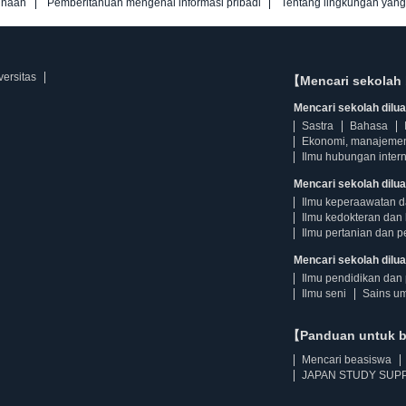
unaan
Pemberitahuan mengenai informasi pribadi
Tentang lingkungan yan
versitas
【Mencari sekolah 
Mencari sekolah diluar
Sastra
Bahasa
Ekonomi, manajeme
Ilmu hubungan intern
Mencari sekolah dilua
Ilmu keperaawatan 
Ilmu kedokteran dan 
Ilmu pertanian dan p
Mencari sekolah diluar
Ilmu pendidikan dan 
Ilmu seni
Sains u
【Panduan untuk 
Mencari beasiswa
JAPAN STUDY SUPP