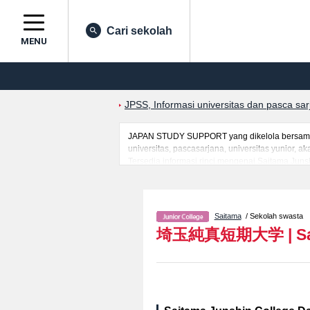
Cari sekolah
MENU
JPSS, Informasi universitas dan pasca sa
JAPAN STUDY SUPPORT yang dikelola bersama o
universitas, pascasarjana, universitas yunior,
Tersedia informasi rinci mengenai Saitama Juns
seperti kuota untuk jumlah pendaftar dan jumla
Silakan memanfaatkannya.
Saitama
/ Sekolah swasta
埼玉純真短期大学
|
S