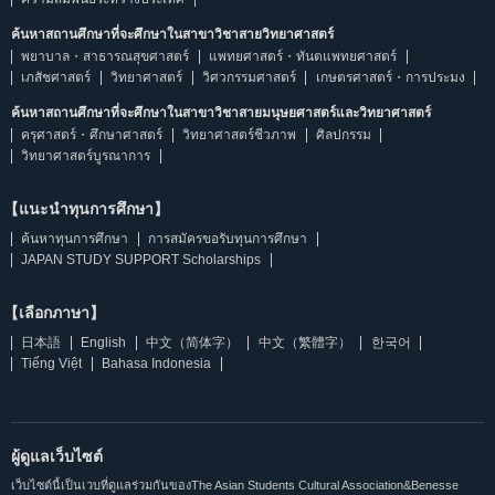
ค้นหาสถานศึกษาที่จะศึกษาในสาขาวิชาสายวิทยาศาสตร์
พยาบาล・สาธารณสุขศาสตร์
แพทยศาสตร์・ทันตแพทยศาสตร์
เภสัชศาสตร์
วิทยาศาสตร์
วิศวกรรมศาสตร์
เกษตรศาสตร์・การประมง
ค้นหาสถานศึกษาที่จะศึกษาในสาขาวิชาสายมนุษยศาสตร์และวิทยาศาสตร์
ครุศาสตร์・ศึกษาศาสตร์
วิทยาศาสตร์ชีวภาพ
ศิลปกรรม
วิทยาศาสตร์บูรณาการ
【แนะนำทุนการศึกษา】
ค้นหาทุนการศึกษา
การสมัครขอรับทุนการศึกษา
JAPAN STUDY SUPPORT Scholarships
【เลือกภาษา】
日本語
English
中文（简体字）
中文（繁體字）
한국어
Tiếng Việt
Bahasa Indonesia
ผู้ดูแลเว็บไซต์
เว็บไซต์นี้เป็นเวบที่ดูแลร่วมกันของThe Asian Students Cultural Association&Benesse