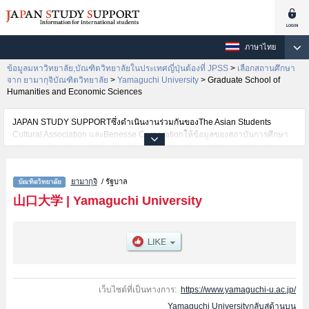
ภาษาไทย
ข้อมูลมหาวิทยาลัย,บัณฑิตวิทยาลัยในประเทศญี่ปุ่นต้องที่ JPSS
>
เลือกสถานศึกษา
จาก ยามากุจิบัณฑิตวิทยาลัย
>
Yamaguchi University
>
Graduate School of
Humanities and Economic Sciences
JAPAN STUDY SUPPORTซึ่งดำเนินงานร่วมกันของThe Asian Students
Cultural Association และBenesse Corporationให้ข้อมูลของสถาบันการศึกษา
ระดับมหาวิทยาลัย・บัณฑิตวิทยาลัย・วิทยาลัยระดับอนุปริญญา・วิทยาลัย
อาชีวศึกษากว่า1,300 แห่งที่กำลังเปิดรับสมัครนักศึกษาต่างชาติอยู่ ที่นี่จะให้
ข้อมูลรายละเอียดเกี่ยวกับYamaguchi University,ข้อมูลจำเป็นสำหรับนักศึกษา
ยามากุจิ
/ รัฐบาล
ต่างชาติเช่นHumanitiesหรือGraduate School of Humanities and Economic
SciencesหรือGraduate School of Sciences and Technology for Innovation
山口大学
|
Yamaguchi University
(Science Field)หรือMedicineหรือGraduate School of Sciences and
Technology for Innovation (Agriculture Field)หรือJoint Graduate School of
Veterinary MedicineหรือEast Asian StudiesหรือInnovation and Technology
ManagementหรือGraduate School of Sciences and Technology for
Innovation (Engineerig Field) เป็นต้น,ข้อมูลของแต่ละสาขาวิจัย,ข้อมูลการสอบ
คัดเลือกเข้าศึกษาเช่นจำนวนคนที่รับสมัครหรือจำนวนคนที่ผ่านการสอบคัดเลือก
เป็นต้น,แนะนำสถานที่,การเดินทางเป็นต้นไว้ด้วยดังนั้นขอเชิญใช้บริการค้นหา
เว็บไซต์ที่เป็นทางการ:
https://www.yamaguchi-u.ac.jp/
ข้อมูลตามอัธยาศัย
Yamaguchi Universityกลับสู่ด้านบน