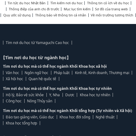
Tin tức du học Nhật Bản
Tìm kiếm nơi du học
Thông tin có ích về du học
Thông điệp của anh chị đi trước
Mục lục tìm kiếm
Sơ đồ của trang web
Quy ước sử dụng
Thông báo về thông tin cá nhân
Về môi trường tương thích
Tìm nơi du học từ Yamaguchi Cao học
【Tìm nơi du học từ ngành học】
Tìm nơi du học mà có thể học ngành Khối Khoa học xã hội
Văn học
Ngôn ngữ học
Pháp luật
Kinh tế, Kinh doanh, Thương mại
Xã hội học
Quan hệ quốc tế
Tìm nơi du học mà có thể học ngành Khối Khoa học tự nhiên
Hộ lý, Bảo vệ sức khỏe
Y, Nha
Dược
Khoa học tự nhiên
Công học
Nông Thủy sản
Tìm nơi du học mà có thể học ngành Khối tổng hợp (Tự nhiên và Xã hội)
Đào tạo giảng viên, Giáo dục
Khoa học đời sống
Nghệ thuật
Khoa học tổng hợp