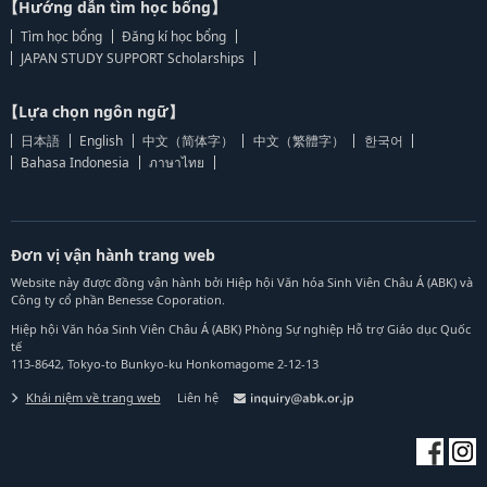
【Hướng dẫn tìm học bổng】
Tìm học bổng
Đăng kí học bổng
JAPAN STUDY SUPPORT Scholarships
【Lựa chọn ngôn ngữ】
日本語
English
中文（简体字）
中文（繁體字）
한국어
Bahasa Indonesia
ภาษาไทย
Đơn vị vận hành trang web
Website này được đồng vận hành bởi Hiệp hội Văn hóa Sinh Viên Châu Á (ABK) và
Công ty cổ phần Benesse Coporation.
Hiệp hội Văn hóa Sinh Viên Châu Á (ABK) Phòng Sự nghiệp Hỗ trợ Giáo dục Quốc
tế
113-8642, Tokyo-to Bunkyo-ku Honkomagome 2-12-13
Khái niệm về trang web
Liên hệ