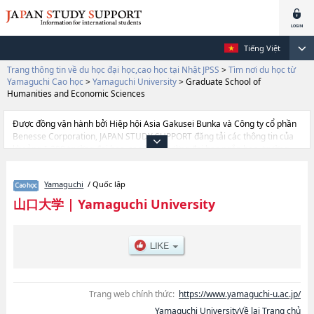
Tiếng Việt
Trang thông tin về du học đại học,cao học tại Nhật JPSS
>
Tìm nơi du học từ
Yamaguchi Cao học
>
Yamaguchi University
>
Graduate School of
Humanities and Economic Sciences
Được đồng vận hành bởi Hiệp hội Asia Gakusei Bunka và Công ty cổ phần
Benesse Corporation, JAPAN STUDY SUPPORT đăng tải các thông tin của
khoảng 1.300 trường đại học, cao học, trường đại học ngắn hạn, trường
chuyên môn đang tiếp nhận du học sinh.
Tại đây có đăng các thông tin chi tiết về Yamaguchi University, và thông tin
Yamaguchi
/ Quốc lập
cần thiết dành cho du học sinh, như là về các HumanitieshoặcGraduate
School of Humanities and Economic ScienceshoặcGraduate School of
山口大学
|
Yamaguchi University
Sciences and Technology for Innovation (Science
Field)hoặcMedicinehoặcGraduate School of Sciences and Technology for
Innovation (Agriculture Field)hoặcJoint Graduate School of Veterinary
MedicinehoặcEast Asian StudieshoặcInnovation and Technology
ManagementhoặcGraduate School of Sciences and Technology for
Innovation (Engineerig Field), thông tin về từng khoa nghiên cứu, thông tin
liên quan đến thi tuyển như số lượng tuyển sinh, số lượng trúng tuyển, cở
Trang web chính thức:
https://www.yamaguchi-u.ac.jp/
sở trang thiết bị, hướng dẫn địa điểm v.v...
Yamaguchi UniversityVề lại Trang chủ