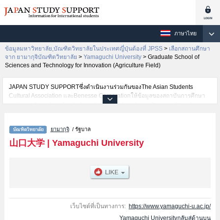
ภาษาไทย
ข้อมูลมหาวิทยาลัย,บัณฑิตวิทยาลัยในประเทศญี่ปุ่นต้องที่ JPSS
>
เลือกสถานศึกษา
จาก ยามากุจิบัณฑิตวิทยาลัย
>
Yamaguchi University
>
Graduate School of
Sciences and Technology for Innovation (Agriculture Field)
JAPAN STUDY SUPPORTซึ่งดำเนินงานร่วมกันของThe Asian Students
Cultural Association และBenesse Corporationให้ข้อมูลของสถาบันการศึกษา
ระดับมหาวิทยาลัย・บัณฑิตวิทยาลัย・วิทยาลัยระดับอนุปริญญา・วิทยาลัย
อาชีวศึกษากว่า1,300 แห่งที่กำลังเปิดรับสมัครนักศึกษาต่างชาติอยู่ ที่นี่จะให้
ข้อมูลรายละเอียดเกี่ยวกับYamaguchi University,ข้อมูลจำเป็นสำหรับนักศึกษา
ยามากุจิ
/ รัฐบาล
ต่างชาติเช่นHumanitiesหรือGraduate School of Humanities and Economic
SciencesหรือGraduate School of Sciences and Technology for Innovation
山口大学
|
Yamaguchi University
(Science Field)หรือMedicineหรือGraduate School of Sciences and
Technology for Innovation (Agriculture Field)หรือJoint Graduate School of
Veterinary MedicineหรือEast Asian StudiesหรือInnovation and Technology
ManagementหรือGraduate School of Sciences and Technology for
Innovation (Engineerig Field) เป็นต้น,ข้อมูลของแต่ละสาขาวิจัย,ข้อมูลการสอบ
คัดเลือกเข้าศึกษาเช่นจำนวนคนที่รับสมัครหรือจำนวนคนที่ผ่านการสอบคัดเลือก
เป็นต้น,แนะนำสถานที่,การเดินทางเป็นต้นไว้ด้วยดังนั้นขอเชิญใช้บริการค้นหา
เว็บไซต์ที่เป็นทางการ:
https://www.yamaguchi-u.ac.jp/
ข้อมูลตามอัธยาศัย
Yamaguchi Universityกลับสู่ด้านบน