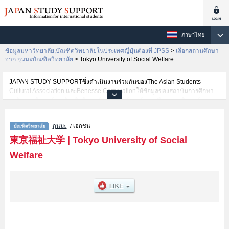
ภาษาไทย
ข้อมูลมหาวิทยาลัย,บัณฑิตวิทยาลัยในประเทศญี่ปุ่นต้องที่ JPSS
>
เลือกสถานศึกษา
จาก กุนมะบัณฑิตวิทยาลัย
>
Tokyo University of Social Welfare
JAPAN STUDY SUPPORTซึ่งดำเนินงานร่วมกันของThe Asian Students
Cultural Association และBenesse Corporationให้ข้อมูลของสถาบันการศึกษา
ระดับมหาวิทยาลัย・บัณฑิตวิทยาลัย・วิทยาลัยระดับอนุปริญญา・วิทยาลัย
อาชีวศึกษากว่า1,300 แห่งที่กำลังเปิดรับสมัครนักศึกษาต่างชาติอยู่ ที่นี่จะให้
ข้อมูลรายละเอียดเกี่ยวกับTokyo University of Social Welfare,ข้อมูลจำเป็น
กุนมะ
/ เอกชน
สำหรับนักศึกษาต่างชาติเช่นสวัสดิการสังคมหรือจิตวิทยาหรือการสอน
เป็นต้น,ข้อมูลของแต่ละสาขาวิจัย,ข้อมูลการสอบคัดเลือกเข้าศึกษาเช่นจำนวนคน
東京福祉大学
|
Tokyo University of Social
ที่รับสมัครหรือจำนวนคนที่ผ่านการสอบคัดเลือกเป็นต้น,แนะนำสถานที่,การเดิน
Welfare
ทางเป็นต้นไว้ด้วยดังนั้นขอเชิญใช้บริการค้นหาข้อมูลตามอัธยาศัย