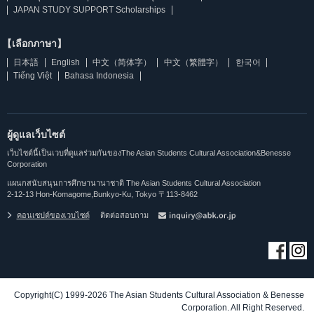
JAPAN STUDY SUPPORT Scholarships
【เลือกภาษา】
日本語
English
中文（简体字）
中文（繁體字）
한국어
Tiếng Việt
Bahasa Indonesia
ผู้ดูแลเว็บไซต์
เว็บไซต์นี้เป็นเวบที่ดูแลร่วมกันของThe Asian Students Cultural Association&Benesse
Corporation
แผนกสนับสนุนการศึกษานานาชาติ The Asian Students Cultural Association
2-12-13 Hon-Komagome,Bunkyo-Ku, Tokyo 〒113-8462
คอนเซปต์ของเวบไซต์
ติดต่อสอบถาม
Copyright(C) 1999-2026 The Asian Students Cultural Association & Benesse
Corporation. All Right Reserved.