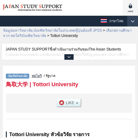
ภาษาไทย
ข้อมูลมหาวิทยาลัย,บัณฑิตวิทยาลัยในประเทศญี่ปุ่นต้องที่ JPSS
>
เลือกสถานศึกษา
จาก ทตโตริบัณฑิตวิทยาลัย
>
Tottori University
JAPAN STUDY SUPPORTซึ่งดำเนินงานร่วมกันของThe Asian Students
Cultural Association และBenesse Corporationให้ข้อมูลของสถาบันการศึกษา
ระดับมหาวิทยาลัย・บัณฑิตวิทยาลัย・วิทยาลัยระดับอนุปริญญา・วิทยาลัย
อาชีวศึกษากว่า1,300 แห่งที่กำลังเปิดรับสมัครนักศึกษาต่างชาติอยู่ ที่นี่จะให้
ข้อมูลรายละเอียดเกี่ยวกับTottori University,ข้อมูลจำเป็นสำหรับนักศึกษาต่างชาติ
ทตโตริ
/ รัฐบาล
เช่นGraduate School of Sustainability ScienceหรือGraduate School of
Medical SciencesหรือUnited Graduate School of Agricultural
鳥取大学
|
Tottori University
ScienceหรือJoint Graduate School of Veterinary Sciences เป็นต้น,ข้อมูลของ
แต่ละสาขาวิจัย,ข้อมูลการสอบคัดเลือกเข้าศึกษาเช่นจำนวนคนที่รับสมัครหรือ
จำนวนคนที่ผ่านการสอบคัดเลือกเป็นต้น,แนะนำสถานที่,การเดินทางเป็นต้นไว้
ด้วยดังนั้นขอเชิญใช้บริการค้นหาข้อมูลตามอัธยาศัย
Tottori University หัวข้อวิจัย รายการ