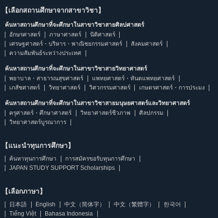
【เลือกสถานศึกษาจากสาขาวิชา】
ค้นหาสถานศึกษาที่จะศึกษาในสาขาวิชาสายศิลปศาสตร์
อักษรศาสตร์
ภาษาศาสตร์
นิติศาสตร์
เศรษฐศาสตร์・บริหาร・พาณิชยกรรมศาสตร์
สังคมศาสตร์
ความสัมพันธ์ระหว่างประเทศ
ค้นหาสถานศึกษาที่จะศึกษาในสาขาวิชาสายวิทยาศาสตร์
พยาบาล・สาธารณสุขศาสตร์
แพทยศาสตร์・ทันตแพทยศาสตร์
เภสัชศาสตร์
วิทยาศาสตร์
วิศวกรรมศาสตร์
เกษตรศาสตร์・การประมง
ค้นหาสถานศึกษาที่จะศึกษาในสาขาวิชาสายมนุษยศาสตร์และวิทยาศาสตร์
ครุศาสตร์・ศึกษาศาสตร์
วิทยาศาสตร์ชีวภาพ
ศิลปกรรม
วิทยาศาสตร์บูรณาการ
【แนะนำทุนการศึกษา】
ค้นหาทุนการศึกษา
การสมัครขอรับทุนการศึกษา
JAPAN STUDY SUPPORT Scholarships
【เลือกภาษา】
日本語
English
中文（简体字）
中文（繁體字）
한국어
Tiếng Việt
Bahasa Indonesia