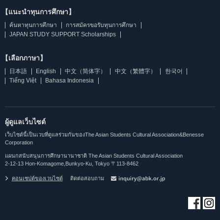
【แนะนำทุนการศึกษา】
ค้นหาทุนการศึกษา
การสมัครขอรับทุนการศึกษา
JAPAN STUDY SUPPORT Scholarships
【เลือกภาษา】
日本語
English
中文（简体字）
中文（繁體字）
한국어
Tiếng Việt
Bahasa Indonesia
ผู้ดูแลเว็บไซต์
เว็บไซต์นี้เป็นเวบที่ดูแลร่วมกันของThe Asian Students Cultural Association&Benesse
Corporation
แผนกสนับสนุนการศึกษานานาชาติ The Asian Students Cultural Association
2-12-13 Hon-Komagome,Bunkyo-Ku, Tokyo 〒113-8462
คอนเซปต์ของเวบไซต์
ติดต่อสอบถาม