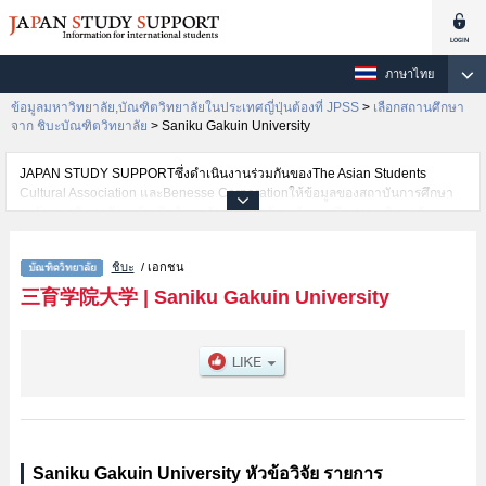
ภาษาไทย
ข้อมูลมหาวิทยาลัย,บัณฑิตวิทยาลัยในประเทศญี่ปุ่นต้องที่ JPSS
>
เลือกสถานศึกษา
จาก ชิบะบัณฑิตวิทยาลัย
>
Saniku Gakuin University
JAPAN STUDY SUPPORTซึ่งดำเนินงานร่วมกันของThe Asian Students
Cultural Association และBenesse Corporationให้ข้อมูลของสถาบันการศึกษา
ระดับมหาวิทยาลัย・บัณฑิตวิทยาลัย・วิทยาลัยระดับอนุปริญญา・วิทยาลัย
อาชีวศึกษากว่า1,300 แห่งที่กำลังเปิดรับสมัครนักศึกษาต่างชาติอยู่ ที่นี่จะให้
ข้อมูลรายละเอียดเกี่ยวกับSaniku Gakuin University,ข้อมูลจำเป็นสำหรับ
ชิบะ
/ เอกชน
นักศึกษาต่างชาติเช่น เป็นต้น,ข้อมูลของแต่ละสาขาวิจัย,ข้อมูลการสอบคัดเลือก
เข้าศึกษาเช่นจำนวนคนที่รับสมัครหรือจำนวนคนที่ผ่านการสอบคัดเลือก
三育学院大学
|
Saniku Gakuin University
เป็นต้น,แนะนำสถานที่,การเดินทางเป็นต้นไว้ด้วยดังนั้นขอเชิญใช้บริการค้นหา
ข้อมูลตามอัธยาศัย
Saniku Gakuin University หัวข้อวิจัย รายการ