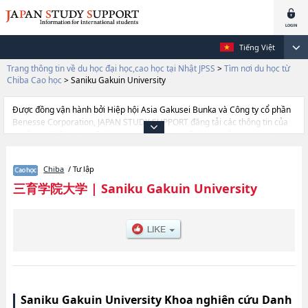
Tiếng Việt
Trang thông tin về du học đại học,cao học tại Nhật JPSS
>
Tìm nơi du học từ
Chiba Cao học
>
Saniku Gakuin University
Được đồng vận hành bởi Hiệp hội Asia Gakusei Bunka và Công ty cổ phần
Benesse Corporation, JAPAN STUDY SUPPORT đăng tải các thông tin của
khoảng 1.300 trường đại học, cao học, trường đại học ngắn hạn, trường
chuyên môn đang tiếp nhận du học sinh.
Tại đây có đăng các thông tin chi tiết về Saniku Gakuin University, và thông
Chiba
/ Tư lập
tin cần thiết dành cho du học sinh, như là về các , thông tin về từng khoa
nghiên cứu, thông tin liên quan đến thi tuyển như số lượng tuyển sinh, số
三育学院大学
|
Saniku Gakuin University
lượng trúng tuyển, cở sở trang thiết bị, hướng dẫn địa điểm v.v...
Saniku Gakuin University Khoa nghiên cứu Danh