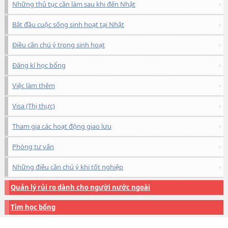
Những thủ tục cần làm sau khi đến Nhật
Bắt đầu cuộc sống sinh hoạt tại Nhật
Điều cần chú ý trong sinh hoạt
Đăng kí học bổng
Việc làm thêm
Visa (Thị thực)
Tham gia các hoạt động giao lưu
Phòng tư vấn
Những điều cần chú ý khi tốt nghiệp
Quản lý rủi ro dành cho người nước ngoài
Tìm học bổng