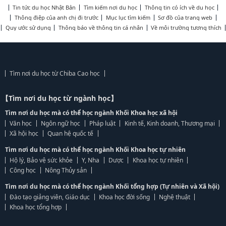
Tin tức du học Nhật Bản
Tìm kiếm nơi du học
Thông tin có ích về du học
Thông điệp của anh chị đi trước
Mục lục tìm kiếm
Sơ đồ của trang web
Quy ước sử dụng
Thông báo về thông tin cá nhân
Về môi trường tương thích
Tìm nơi du học từ Chiba Cao học
【Tìm nơi du học từ ngành học】
Tìm nơi du học mà có thể học ngành Khối Khoa học xã hội
Văn học
Ngôn ngữ học
Pháp luật
Kinh tế, Kinh doanh, Thương mại
Xã hội học
Quan hệ quốc tế
Tìm nơi du học mà có thể học ngành Khối Khoa học tự nhiên
Hộ lý, Bảo vệ sức khỏe
Y, Nha
Dược
Khoa học tự nhiên
Công học
Nông Thủy sản
Tìm nơi du học mà có thể học ngành Khối tổng hợp (Tự nhiên và Xã hội)
Đào tạo giảng viên, Giáo dục
Khoa học đời sống
Nghệ thuật
Khoa học tổng hợp