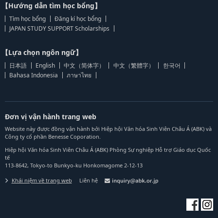
【Hướng dẫn tìm học bổng】
Tìm học bổng
Đăng kí học bổng
JAPAN STUDY SUPPORT Scholarships
【Lựa chọn ngôn ngữ】
日本語
English
中文（简体字）
中文（繁體字）
한국어
Bahasa Indonesia
ภาษาไทย
Đơn vị vận hành trang web
Website này được đồng vận hành bởi Hiệp hội Văn hóa Sinh Viên Châu Á (ABK) và
Công ty cổ phần Benesse Coporation.
Hiệp hội Văn hóa Sinh Viên Châu Á (ABK) Phòng Sự nghiệp Hỗ trợ Giáo dục Quốc
tế
113-8642, Tokyo-to Bunkyo-ku Honkomagome 2-12-13
Khái niệm về trang web
Liên hệ