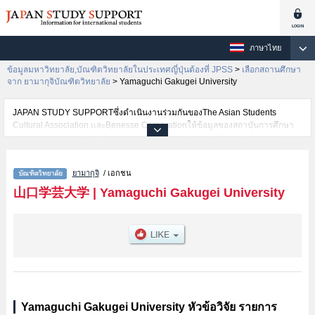
ภาษาไทย
ข้อมูลมหาวิทยาลัย,บัณฑิตวิทยาลัยในประเทศญี่ปุ่นต้องที่ JPSS
>
เลือกสถานศึกษา
จาก ยามากุจิบัณฑิตวิทยาลัย
>
Yamaguchi Gakugei University
JAPAN STUDY SUPPORTซึ่งดำเนินงานร่วมกันของThe Asian Students
Cultural Association และBenesse Corporationให้ข้อมูลของสถาบันการศึกษา
ระดับมหาวิทยาลัย・บัณฑิตวิทยาลัย・วิทยาลัยระดับอนุปริญญา・วิทยาลัย
อาชีวศึกษากว่า1,300 แห่งที่กำลังเปิดรับสมัครนักศึกษาต่างชาติอยู่ ที่นี่จะให้
ข้อมูลรายละเอียดเกี่ยวกับYamaguchi Gakugei University,ข้อมูลจำเป็นสำหรับ
ยามากุจิ
/ เอกชน
นักศึกษาต่างชาติเช่น เป็นต้น,ข้อมูลของแต่ละสาขาวิจัย,ข้อมูลการสอบคัดเลือก
เข้าศึกษาเช่นจำนวนคนที่รับสมัครหรือจำนวนคนที่ผ่านการสอบคัดเลือก
山口学芸大学
|
Yamaguchi Gakugei University
เป็นต้น,แนะนำสถานที่,การเดินทางเป็นต้นไว้ด้วยดังนั้นขอเชิญใช้บริการค้นหา
ข้อมูลตามอัธยาศัย
Yamaguchi Gakugei University หัวข้อวิจัย รายการ