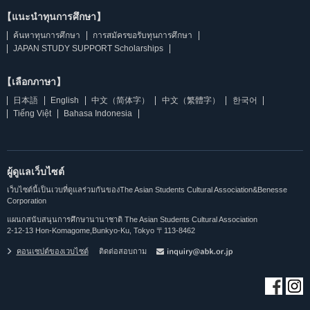
【แนะนำทุนการศึกษา】
ค้นหาทุนการศึกษา
การสมัครขอรับทุนการศึกษา
JAPAN STUDY SUPPORT Scholarships
【เลือกภาษา】
日本語
English
中文（简体字）
中文（繁體字）
한국어
Tiếng Việt
Bahasa Indonesia
ผู้ดูแลเว็บไซต์
เว็บไซต์นี้เป็นเวบที่ดูแลร่วมกันของThe Asian Students Cultural Association&Benesse
Corporation
แผนกสนับสนุนการศึกษานานาชาติ The Asian Students Cultural Association
2-12-13 Hon-Komagome,Bunkyo-Ku, Tokyo 〒113-8462
คอนเซปต์ของเวบไซต์
ติดต่อสอบถาม