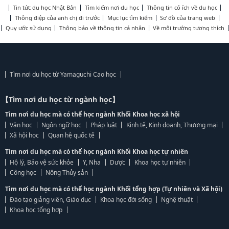
Tin tức du học Nhật Bản
Tìm kiếm nơi du học
Thông tin có ích về du học
Thông điệp của anh chị đi trước
Mục lục tìm kiếm
Sơ đồ của trang web
Quy ước sử dụng
Thông báo về thông tin cá nhân
Về môi trường tương thích
Tìm nơi du học từ Yamaguchi Cao học
【Tìm nơi du học từ ngành học】
Tìm nơi du học mà có thể học ngành Khối Khoa học xã hội
Văn học
Ngôn ngữ học
Pháp luật
Kinh tế, Kinh doanh, Thương mại
Xã hội học
Quan hệ quốc tế
Tìm nơi du học mà có thể học ngành Khối Khoa học tự nhiên
Hộ lý, Bảo vệ sức khỏe
Y, Nha
Dược
Khoa học tự nhiên
Công học
Nông Thủy sản
Tìm nơi du học mà có thể học ngành Khối tổng hợp (Tự nhiên và Xã hội)
Đào tạo giảng viên, Giáo dục
Khoa học đời sống
Nghệ thuật
Khoa học tổng hợp