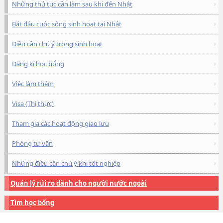
Những thủ tục cần làm sau khi đến Nhật
Bắt đầu cuộc sống sinh hoạt tại Nhật
Điều cần chú ý trong sinh hoạt
Đăng kí học bổng
Việc làm thêm
Visa (Thị thực)
Tham gia các hoạt động giao lưu
Phòng tư vấn
Những điều cần chú ý khi tốt nghiệp
Quản lý rủi ro dành cho người nước ngoài
Tìm học bổng