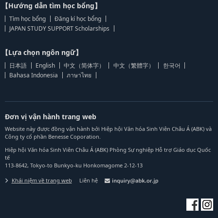
【Hướng dẫn tìm học bổng】
Tìm học bổng
Đăng kí học bổng
JAPAN STUDY SUPPORT Scholarships
【Lựa chọn ngôn ngữ】
日本語
English
中文（简体字）
中文（繁體字）
한국어
Bahasa Indonesia
ภาษาไทย
Đơn vị vận hành trang web
Website này được đồng vận hành bởi Hiệp hội Văn hóa Sinh Viên Châu Á (ABK) và
Công ty cổ phần Benesse Coporation.
Hiệp hội Văn hóa Sinh Viên Châu Á (ABK) Phòng Sự nghiệp Hỗ trợ Giáo dục Quốc
tế
113-8642, Tokyo-to Bunkyo-ku Honkomagome 2-12-13
Khái niệm về trang web
Liên hệ