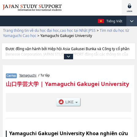
Tiếng Việt
Trang thông tin về du học đại học,cao học tại Nhật JPSS
>
Tìm nơi du học từ
Yamaguchi Cao học
>
Yamaguchi Gakugei University
Được đồng vận hành bởi Hiệp hội Asia Gakusei Bunka và Công ty cổ phần
Benesse Corporation, JAPAN STUDY SUPPORT đăng tải các thông tin của
khoảng 1.300 trường đại học, cao học, trường đại học ngắn hạn, trường
chuyên môn đang tiếp nhận du học sinh.
Tại đây có đăng các thông tin chi tiết về Yamaguchi Gakugei University, và
Yamaguchi
/ Tư lập
thông tin cần thiết dành cho du học sinh, như là về các , thông tin về từng
khoa nghiên cứu, thông tin liên quan đến thi tuyển như số lượng tuyển
山口学芸大学
|
Yamaguchi Gakugei University
sinh, số lượng trúng tuyển, cở sở trang thiết bị, hướng dẫn địa điểm v.v...
Yamaguchi Gakugei University Khoa nghiên cứu