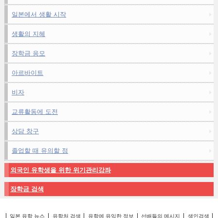
일본에서 생활 시작
생활의 지혜
장학금 응모
아르바이트
비자
교류활동에 도전
상담 창구
졸업할 때 유의할 점
외국인 유학생을 위한 위기관리강좌
장학금 검색
일본 유학 뉴스
유학처 검색
유학에 유익한 정보
선배들의 메시지
색인검색