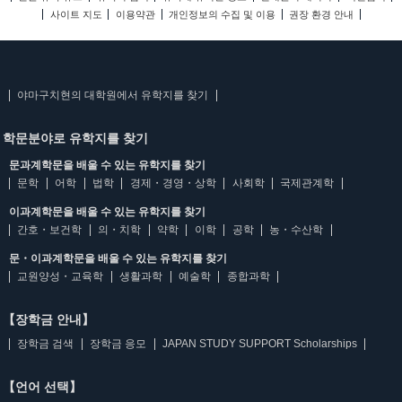
사이트 지도
이용약관
개인정보의 수집 및 이용
권장 환경 안내
야마구치현의 대학원에서 유학지를 찾기
학문분야로 유학지를 찾기
문과계학문을 배울 수 있는 유학지를 찾기
문학
어학
법학
경제・경영・상학
사회학
국제관계학
이과계학문을 배울 수 있는 유학지를 찾기
간호・보건학
의・치학
약학
이학
공학
농・수산학
문・이과계학문을 배울 수 있는 유학지를 찾기
교원양성・교육학
생활과학
예술학
종합과학
【장학금 안내】
장학금 검색
장학금 응모
JAPAN STUDY SUPPORT Scholarships
【언어 선택】