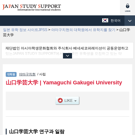
한국어
일본 유학 정보 사이트JPSS
>
야마구치현의 대학원에서 유학지를 찾기
>
山口学
芸大学
재단법인 아시아학생문화협회와 주식회사 베네세코퍼레이션이 공동운영하고
있는JAPAN STUDY SUPPORT에서는 외국인 유학생을 모집하고 있는 약
1,300여 개의 대학・대학원・단기대학・전문학교의 정보를 게재하고 있습니
다.
여기에서는 山口学芸大学 관한 자세한 정보를 게재하고 있어 등의 연구과별 정
야마구치현
/ 사립
보, 모집정원과 합격자수 등의 입시정보, 시설안내, 교통정보 등 외국인 유학생
에게 유익하고 필요한 정보를 게재하고 있으므로 많이 이용해 주시기 바랍니
山口学芸大学
|
Yamaguchi Gakugei University
다.
山口学芸大学 연구과 일람