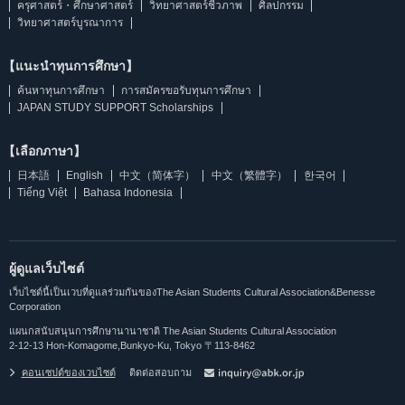
ครุศาสตร์・ศึกษาศาสตร์
วิทยาศาสตร์ชีวภาพ
ศิลปกรรม
วิทยาศาสตร์บูรณาการ
【แนะนำทุนการศึกษา】
ค้นหาทุนการศึกษา
การสมัครขอรับทุนการศึกษา
JAPAN STUDY SUPPORT Scholarships
【เลือกภาษา】
日本語
English
中文（简体字）
中文（繁體字）
한국어
Tiếng Việt
Bahasa Indonesia
ผู้ดูแลเว็บไซต์
เว็บไซต์นี้เป็นเวบที่ดูแลร่วมกันของThe Asian Students Cultural Association&Benesse
Corporation
แผนกสนับสนุนการศึกษานานาชาติ The Asian Students Cultural Association
2-12-13 Hon-Komagome,Bunkyo-Ku, Tokyo 〒113-8462
คอนเซปต์ของเวบไซต์
ติดต่อสอบถาม