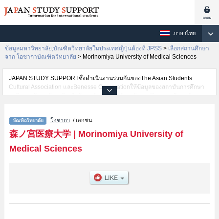
ภาษาไทย
ข้อมูลมหาวิทยาลัย,บัณฑิตวิทยาลัยในประเทศญี่ปุ่นต้องที่ JPSS
>
เลือกสถานศึกษา
จาก โอซากาบัณฑิตวิทยาลัย
>
Morinomiya University of Medical Sciences
JAPAN STUDY SUPPORTซึ่งดำเนินงานร่วมกันของThe Asian Students
Cultural Association และBenesse Corporationให้ข้อมูลของสถาบันการศึกษา
ระดับมหาวิทยาลัย・บัณฑิตวิทยาลัย・วิทยาลัยระดับอนุปริญญา・วิทยาลัย
อาชีวศึกษากว่า1,300 แห่งที่กำลังเปิดรับสมัครนักศึกษาต่างชาติอยู่ ที่นี่จะให้
ข้อมูลรายละเอียดเกี่ยวกับMorinomiya University of Medical Sciences,ข้อมูล
โอซากา
/ เอกชน
จำเป็นสำหรับนักศึกษาต่างชาติเช่น เป็นต้น,ข้อมูลของแต่ละสาขาวิจัย,ข้อมูลการ
สอบคัดเลือกเข้าศึกษาเช่นจำนวนคนที่รับสมัครหรือจำนวนคนที่ผ่านการสอบคัด
森ノ宮医療大学
|
Morinomiya University of
เลือกเป็นต้น,แนะนำสถานที่,การเดินทางเป็นต้นไว้ด้วยดังนั้นขอเชิญใช้บริการ
Medical Sciences
ค้นหาข้อมูลตามอัธยาศัย