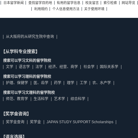
日本留学新闻
查找留学目的地
有用的留学信息
校友留言
索引检索
网站导览
利用规约
个人信息使用方法
关于使用环境
从大阪府的从研究生院中查询
【从学科专业搜索】
搜索可以学习文科的留学院校
文学
语言学
法学
经济、经营、商学
社会学
国际关系学
搜索可以学习理科的留学院校
护理、保健学
医、齿学
药学
理学
工学
农、水产学
搜索可以学习文理科的留学院校
师范、教育学
生活科学
艺术学
综合科学
【奖学金咨询】
奖学金查询
奖学金
JAPAN STUDY SUPPORT Scholarships
【语言选择】