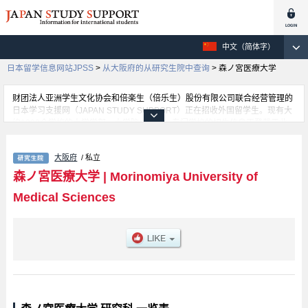
中文（简体字）
日本留学信息网站JPSS
>
从大阪府的从研究生院中查询
>
森ノ宮医療大学
财团法人亚洲学生文化协会和倍楽生（倍乐生）股份有限公司联合经营管理的
日本学习支援网（JAPAN STUDY SUPPORT）正在招收外国留学生。现有大
约1300个学校的大学学部、大学院、短大、专门学校的招生信息正登载于此
网。
这里登载的是森ノ宮医療大学的详细招生信息。有等各研究科的不同信息。招
大阪府
/ 私立
收名额、合格人数等考试信息，以及设施介绍、联系方式等外国留学生必要的
信息都登载于此，请务必查阅和利用此网。
森ノ宮医療大学
|
Morinomiya University of
Medical Sciences