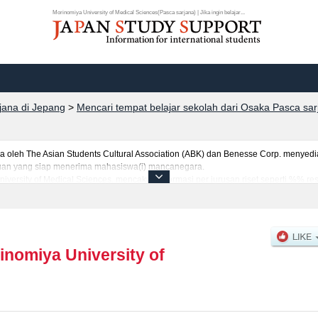
Morinomiya University of Medical Sciences(Pasca sarjana) | Jika ingin belajar...
rjana di Jepang
>
Mencari tempat belajar sekolah dari Osaka Pasca sar
eh The Asian Students Cultural Association (ABK) dan Benesse Corp. menyediaka
uruan yang siap menerima mahasiswa(i) mancanegara.
niversity of Medical Sciences, mencakup informasi per jurusan riset seperti %% r
 kuota untuk jumlah pendaftar dan jumlah kelulusan ujian masuk mahasiswa(i) m
ilakan memanfaatkannya.
inomiya University of