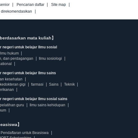
senior
Pencarian daftar
Site map
g direkomendasikan
berdasarkan mata kuliah】
 negeri untuk belajar Ilmu sosial
Ilmu hukum
n, dan perdagangan
Ilmu sosiologi
ational
r negeri untuk belajar Ilmu sains
dan kesehatan
kedokteran gigi
farmasi
Sains
Teknik
erikanan
 negeri untuk belajar Ilmu sosial sains
pelatihan guru
Ilmu sains kehidupan
mum
beasiswa】
Pendaftaran untuk Beasiswa