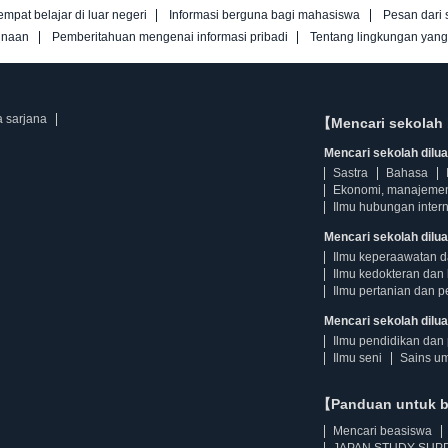
empat belajar di luar negeri
Informasi berguna bagi mahasiswa
Pesan dari 
unaan
Pemberitahuan mengenai informasi pribadi
Tentang lingkungan yan
a sarjana
【Mencari sekolah 
Mencari sekolah diluar
Sastra
Bahasa
Ekonomi, manajeme
Ilmu hubungan intern
Mencari sekolah dilua
Ilmu keperaawatan 
Ilmu kedokteran dan 
Ilmu pertanian dan p
Mencari sekolah diluar
Ilmu pendidikan dan 
Ilmu seni
Sains u
【Panduan untuk 
Mencari beasiswa