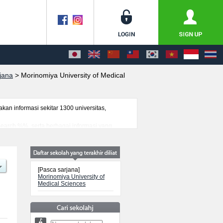
jana
>
Morinomiya University of Medical
n informasi sekitar 1300 universitas,
esearch %%, serta berbagai informasi yang
ancanegara, informasi mengenai ujian masuk,
[Pasca sarjana]
Morinomiya University of
Medical Sciences