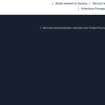
Berita sekolah di Jepang
Mencari t
Ketentuan Pengg
Mencari tempat belajar sekolah dari Osaka Pasc