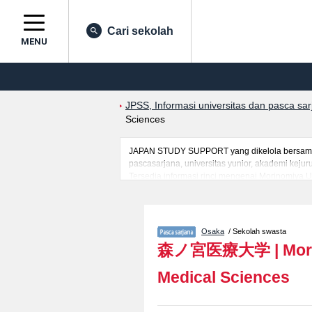
Cari sekolah
MENU
JPSS, Informasi universitas dan pasca sa
Sciences
JAPAN STUDY SUPPORT yang dikelola bersama ol
pascasarjana, universitas yunior, akademi kej
Tersedia informasi rinci mengenai Morinomiya U
berguna bagi mahasiswa(i) mancanegara seperti
prasarana kampus, akses jalan, dan lainnya. S
Osaka
/ Sekolah swasta
森ノ宮医療大学
|
Mor
Medical Sciences