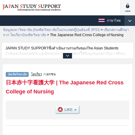
ภาษาไทย
ข้อมูลมหาวิทยาลัย,บัณฑิตวิทยาลัยในประเทศญี่ปุ่นต้องที่ JPSS
>
เลือกสถานศึกษา
จาก โตเกียวบัณฑิตวิทยาลัย
>
The Japanese Red Cross College of Nursing
JAPAN STUDY SUPPORTซึ่งดำเนินงานร่วมกันของThe Asian Students
Cultural Association และBenesse Corporationให้ข้อมูลของสถาบันการศึกษา
ระดับมหาวิทยาลัย・บัณฑิตวิทยาลัย・วิทยาลัยระดับอนุปริญญา・วิทยาลัย
อาชีวศึกษากว่า1,300 แห่งที่กำลังเปิดรับสมัครนักศึกษาต่างชาติอยู่ ที่นี่จะให้
ข้อมูลรายละเอียดเกี่ยวกับThe Japanese Red Cross College of Nursing,ข้อมูล
โตเกียว
/ เอกชน
จำเป็นสำหรับนักศึกษาต่างชาติเช่นNursing เป็นต้น,ข้อมูลของแต่ละสาขา
วิจัย,ข้อมูลการสอบคัดเลือกเข้าศึกษาเช่นจำนวนคนที่รับสมัครหรือจำนวนคนที่
日本赤十字看護大学
|
The Japanese Red Cross
ผ่านการสอบคัดเลือกเป็นต้น,แนะนำสถานที่,การเดินทางเป็นต้นไว้ด้วยดังนั้นขอ
College of Nursing
เชิญใช้บริการค้นหาข้อมูลตามอัธยาศัย