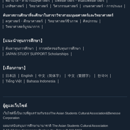
พยาบาล・สาธารณสุขศาสตร์
แพทยศาสตร์・ทันตแพทยศาสตร์
เภสัชศาสตร์
วิทยาศาสตร์
วิศวกรรมศาสตร์
เกษตรศาสตร์・การประมง
ค้นหาสถานศึกษาที่จะศึกษาในสาขาวิชาสายมนุษยศาสตร์และวิทยาศาสตร์
ครุศาสตร์・ศึกษาศาสตร์
วิทยาศาสตร์ชีวภาพ
ศิลปกรรม
วิทยาศาสตร์บูรณาการ
【แนะนำทุนการศึกษา】
ค้นหาทุนการศึกษา
การสมัครขอรับทุนการศึกษา
JAPAN STUDY SUPPORT Scholarships
【เลือกภาษา】
日本語
English
中文（简体字）
中文（繁體字）
한국어
Tiếng Việt
Bahasa Indonesia
ผู้ดูแลเว็บไซต์
เว็บไซต์นี้เป็นเวบที่ดูแลร่วมกันของThe Asian Students Cultural Association&Benesse
Corporation
แผนกสนับสนุนการศึกษานานาชาติ The Asian Students Cultural Association