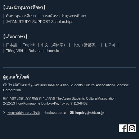
【แนะนำทุนการศึกษา】
ค้นหาทุนการศึกษา
การสมัครขอรับทุนการศึกษา
JAPAN STUDY SUPPORT Scholarships
【เลือกภาษา】
日本語
English
中文（简体字）
中文（繁體字）
한국어
Tiếng Việt
Bahasa Indonesia
ผู้ดูแลเว็บไซต์
เว็บไซต์นี้เป็นเวบที่ดูแลร่วมกันของThe Asian Students Cultural Association&Benesse
Corporation
แผนกสนับสนุนการศึกษานานาชาติ The Asian Students Cultural Association
2-12-13 Hon-Komagome,Bunkyo-Ku, Tokyo 〒113-8462
คอนเซปต์ของเวบไซต์
ติดต่อสอบถาม