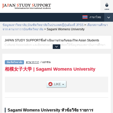
ภาษาไทย
ข้อมูลมหาวิทยาลัย,บัณฑิตวิทยาลัยในประเทศญี่ปุ่นต้องที่ JPSS
>
เลือกสถานศึกษา
จาก คานากาวาบัณฑิตวิทยาลัย
>
Sagami Womens University
JAPAN STUDY SUPPORTซึ่งดำเนินงานร่วมกันของThe Asian Students
Cultural Association และBenesse Corporationให้ข้อมูลของสถาบันการศึกษา
ระดับมหาวิทยาลัย・บัณฑิตวิทยาลัย・วิทยาลัยระดับอนุปริญญา・วิทยาลัย
อาชีวศึกษากว่า1,300 แห่งที่กำลังเปิดรับสมัครนักศึกษาต่างชาติอยู่ ที่นี่จะให้
ข้อมูลรายละเอียดเกี่ยวกับSagami Womens University,ข้อมูลจำเป็นสำหรับ
คานากาวา
/ เอกชน
นักศึกษาต่างชาติเช่น เป็นต้น,ข้อมูลของแต่ละสาขาวิจัย,ข้อมูลการสอบคัดเลือก
เข้าศึกษาเช่นจำนวนคนที่รับสมัครหรือจำนวนคนที่ผ่านการสอบคัดเลือก
相模女子大学
|
Sagami Womens University
เป็นต้น,แนะนำสถานที่,การเดินทางเป็นต้นไว้ด้วยดังนั้นขอเชิญใช้บริการค้นหา
ข้อมูลตามอัธยาศัย
Sagami Womens University หัวข้อวิจัย รายการ