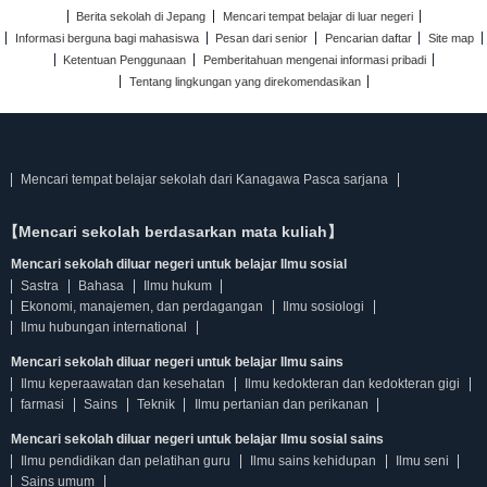
Berita sekolah di Jepang
Mencari tempat belajar di luar negeri
Informasi berguna bagi mahasiswa
Pesan dari senior
Pencarian daftar
Site map
Ketentuan Penggunaan
Pemberitahuan mengenai informasi pribadi
Tentang lingkungan yang direkomendasikan
Mencari tempat belajar sekolah dari Kanagawa Pasca sarjana
【Mencari sekolah berdasarkan mata kuliah】
Mencari sekolah diluar negeri untuk belajar Ilmu sosial
Sastra
Bahasa
Ilmu hukum
Ekonomi, manajemen, dan perdagangan
Ilmu sosiologi
Ilmu hubungan international
Mencari sekolah diluar negeri untuk belajar Ilmu sains
Ilmu keperaawatan dan kesehatan
Ilmu kedokteran dan kedokteran gigi
farmasi
Sains
Teknik
Ilmu pertanian dan perikanan
Mencari sekolah diluar negeri untuk belajar Ilmu sosial sains
Ilmu pendidikan dan pelatihan guru
Ilmu sains kehidupan
Ilmu seni
Sains umum