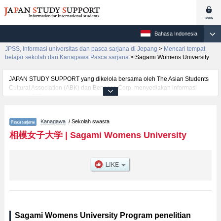
Bahasa Indonesia
JPSS, Informasi universitas dan pasca sarjana di Jepang
>
Mencari tempat
belajar sekolah dari Kanagawa Pasca sarjana
>
Sagami Womens University
JAPAN STUDY SUPPORT yang dikelola bersama oleh The Asian Students
Cultural Association (ABK) dan Benesse Corp. menyediakan informasi
sekitar 1300 universitas, pascasarjana, universitas yunior, akademi
kejuruan yang siap menerima mahasiswa(i) mancanegara.
Tersedia informasi rinci mengenai Sagami Womens University, mencakup
Kanagawa
/ Sekolah swasta
informasi per jurusan riset seperti %% research %%, serta berbagai
informasi yang berguna bagi mahasiswa(i) mancanegara seperti kuota
相模女子大学
|
Sagami Womens University
untuk jumlah pendaftar dan jumlah kelulusan ujian masuk mahasiswa(i)
mancanegara, informasi mengenai ujian masuk, prasarana kampus, akses
jalan, dan lainnya. Silakan memanfaatkannya.
Sagami Womens University Program penelitian