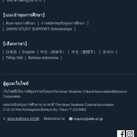
วิทยาศาสตร์บูรณาการ
【แนะนำทุนการศึกษา】
ค้นหาทุนการศึกษา
การสมัครขอรับทุนการศึกษา
JAPAN STUDY SUPPORT Scholarships
【เลือกภาษา】
日本語
English
中文（简体字）
中文（繁體字）
한국어
Tiếng Việt
Bahasa Indonesia
ผู้ดูแลเว็บไซต์
เว็บไซต์นี้เป็นเวบที่ดูแลร่วมกันของThe Asian Students Cultural Association&Benesse
Corporation
แผนกสนับสนุนการศึกษานานาชาติ The Asian Students Cultural Association
2-12-13 Hon-Komagome,Bunkyo-Ku, Tokyo 〒113-8462
คอนเซปต์ของเวบไซต์
ติดต่อสอบถาม