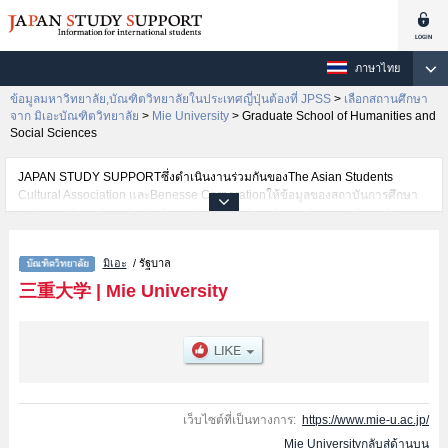
ภาษาไทย
ข้อมูลมหาวิทยาลัย,บัณฑิตวิทยาลัยในประเทศญี่ปุ่นต้องที่ JPSS
>
เลือกสถานศึกษา
จาก มิเอะบัณฑิตวิทยาลัย
>
Mie University
>
Graduate School of Humanities and
Social Sciences
JAPAN STUDY SUPPORTซึ่งดำเนินงานร่วมกันของThe Asian Students
Cultural Association และBenesse Corporationให้ข้อมูลของสถาบันการศึกษา
ระดับมหาวิทยาลัย・บัณฑิตวิทยาลัย・วิทยาลัยระดับอนุปริญญา・วิทยาลัย
อาชีวศึกษากว่า1,300 แห่งที่กำลังเปิดรับสมัครนักศึกษาต่างชาติอยู่ ที่นี่จะให้
ข้อมูลรายละเอียดเกี่ยวกับMie University,ข้อมูลจำเป็นสำหรับนักศึกษาต่างชาติ
มิเอะ
/ รัฐบาล
เช่นGraduate School of Humanities and Social
SciencesหรือEducationหรือMedicineหรือEngineeringหรือGraduate School of
三重大学
|
Mie University
BioresourcesหรือRegional Innovation Studies เป็นต้น,ข้อมูลของแต่ละสาขา
วิจัย,ข้อมูลการสอบคัดเลือกเข้าศึกษาเช่นจำนวนคนที่รับสมัครหรือจำนวนคนที่
ผ่านการสอบคัดเลือกเป็นต้น,แนะนำสถานที่,การเดินทางเป็นต้นไว้ด้วยดังนั้นขอ
เชิญใช้บริการค้นหาข้อมูลตามอัธยาศัย
เว็บไซต์ที่เป็นทางการ:
https://www.mie-u.ac.jp/
Mie Universityกลับสู่ด้านบน