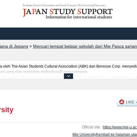
Graduate School of Humanities and Social Sciences | Mie University(Pasca sarj...
rjana di Jepang
>
Mencari tempat belajar sekolah dari Mie Pasca sarja
eh The Asian Students Cultural Association (ABK) dan Benesse Corp. menyediaka
uruan yang siap menerima mahasiswa(i) mancanegara.
ty, mencakup informasi per jurusan riset seperti %% research %%, serta berbagai 
tar dan jumlah kelulusan ujian masuk mahasiswa(i) mancanegara, informasi men
sity
Official site:
https://www.mie-u.ac.
Mie UniversityKembali ke halaman ut