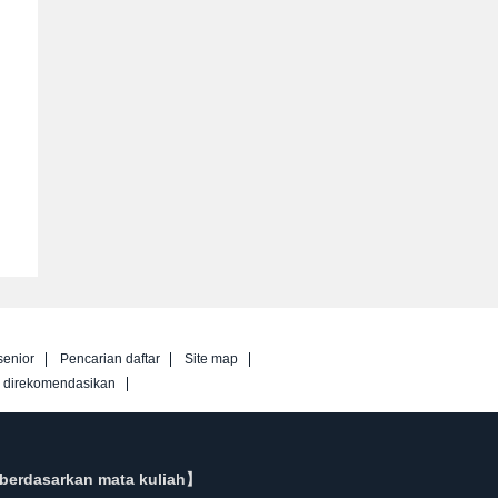
senior
Pencarian daftar
Site map
g direkomendasikan
berdasarkan mata kuliah】