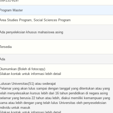
059-231-9197
Program Master
Area Studies Program, Social Sciences Program
Ada penyeleksian khusus mahasiswa asing
Tersedia
Ada
Diumumkan (Boleh di fotocopy)
Silakan kontak untuk informasi lebih detail
Lulusan Universitas(S1) atau sederajat
Pelamar yang akan lulus sampai dengan tanggal yang ditentukan atau yang
telah menyelesaikan kursus lebih dari 16 tahun pendidikan di negara asing
pelamar yang berusia 22 tahun atau lebih, diakui memiliki kemampuan yang
sama atau lebih dengan yang telah lulus Universitas oleh penyeseleksian
individu untuk masuk
Silakan kontak untuk informasi lebih detail