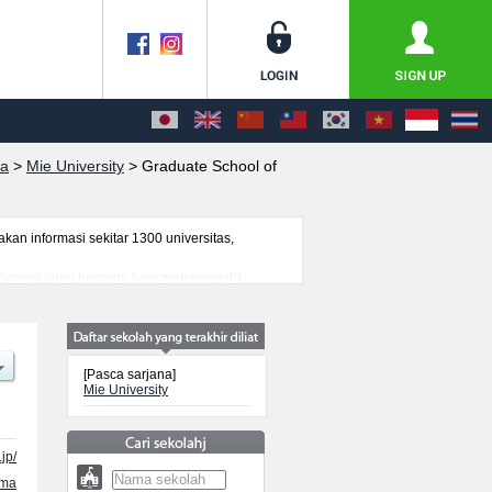
na
>
Mie University
>
Graduate School of
n informasi sekitar 1300 universitas,
informasi yang berguna bagi mahasiswa(i)
genai ujian masuk, prasarana kampus, akses
[Pasca sarjana]
Mie University
jp/
ama