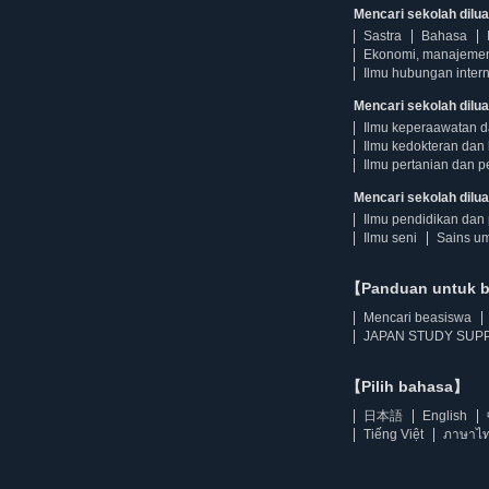
Mencari sekolah diluar
Sastra
Bahasa
Ekonomi, manajeme
Ilmu hubungan intern
Mencari sekolah dilua
Ilmu keperaawatan 
Ilmu kedokteran dan 
Ilmu pertanian dan p
Mencari sekolah diluar
Ilmu pendidikan dan 
Ilmu seni
Sains u
【Panduan untuk 
Mencari beasiswa
JAPAN STUDY SUPP
【Pilih bahasa】
日本語
English
Tiếng Việt
ภาษาไ