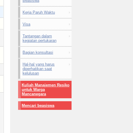
Beasiswa
Kerja Paruh Waktu
Visa
Tantangan dalam
kegiatan pertukaran
Bagian konsultasi
Hal-hal yang harus
diperhatikan saat
kelulusan
Kuliah Manajemen Resiko
untuk Warga
Mancanegara
Mencari beasiswa