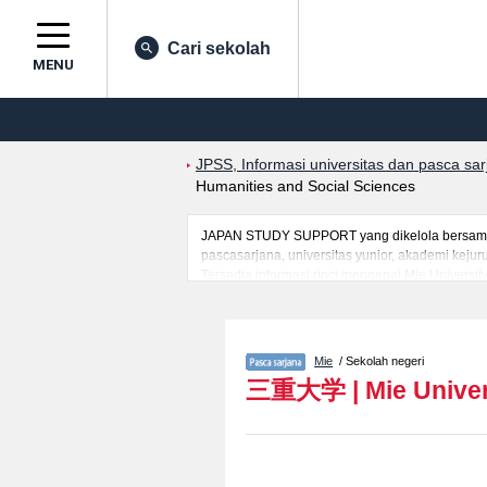
Cari sekolah
MENU
JPSS, Informasi universitas dan pasca sa
Humanities and Social Sciences
JAPAN STUDY SUPPORT yang dikelola bersama ol
pascasarjana, universitas yunior, akademi kej
Tersedia informasi rinci mengenai Mie Universi
mancanegara seperti kuota untuk jumlah pendaf
jalan, dan lainnya. Silakan memanfaatkannya.
Mie
/ Sekolah negeri
三重大学
|
Mie Univer