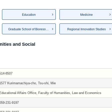
Education
Medicine
Graduate School of Bioresources
Regional Innovation Studies
ities and Social
514-8507
1577 Kurimamachiya-cho, Tsu-shi, Mie
Educational Affairs Office, Faculty of Humanities, Law and Economics
059-231-9197