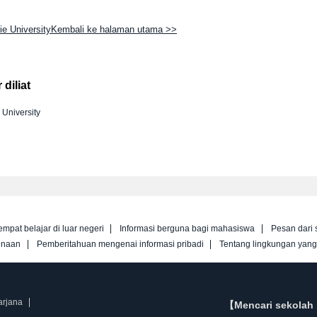
ie UniversityKembali ke halaman utama >>
diliat
 University
empat belajar di luar negeri
Informasi berguna bagi mahasiswa
Pesan dari 
unaan
Pemberitahuan mengenai informasi pribadi
Tentang lingkungan yan
arjana
【Mencari sekolah 