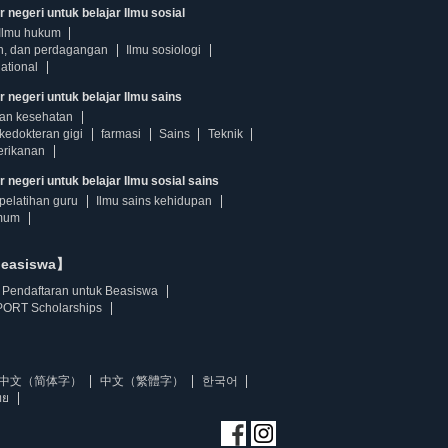
 negeri untuk belajar Ilmu sosial
Ilmu hukum
n, dan perdagangan
Ilmu sosiologi
ational
r negeri untuk belajar Ilmu sains
dan kesehatan
kedokteran gigi
farmasi
Sains
Teknik
erikanan
 negeri untuk belajar Ilmu sosial sains
pelatihan guru
Ilmu sains kehidupan
mum
beasiswa】
Pendaftaran untuk Beasiswa
ORT Scholarships
中文（简体字）
中文（繁體字）
한국어
ทย