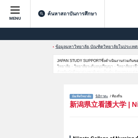
ค้นหาสถาบันการศึกษา
MENU
ข้อมูลมหาวิทยาลัย,บัณฑิตวิทยาลัยในประเทศญี่
JAPAN STUDY SUPPORTซึ่งดำเนินงานร่วมกันของT
วิทยาลัย・วิทยาลัยระดับอนุปริญญา・วิทยาลัยอาชีวศึกษ
สำหรับนักศึกษาต่างชาติเช่น เป็นต้น,ข้อมูลของแต
เป็นต้นไว้ด้วยดังนั้นขอเชิญใช้บริการค้นหาข้อมูลต
นิอิกาตะ
/ ท้องถิ่น
新潟県立看護大学
|
N