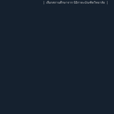
เลือกสถานศึกษาจาก นิอิกาตะบัณฑิตวิทยาลัย