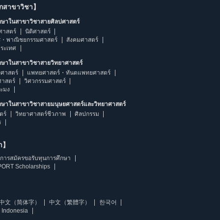
ากสาขาวิชา】
ึกษาในสาขาวิชาสายศิลปศาสตร์
ศาสตร์
นิติศาสตร์
ร・พาณิชยกรรมศาสตร์
สังคมศาสตร์
ประเทศ
ึกษาในสาขาวิชาสายวิทยาศาสตร์
ศาสตร์
แพทยศาสตร์・ทันตแพทยศาสตร์
ศาสตร์
วิศวกรรมศาสตร์
ระมง
ึกษาในสาขาวิชาสายมนุษยศาสตร์และวิทยาศาสตร์
ตร์
วิทยาศาสตร์ชีวภาพ
ศิลปกรรม
ร
ษา】
การสมัครขอรับทุนการศึกษา
ORT Scholarships
中文（简体字）
中文（繁體字）
한국어
 Indonesia