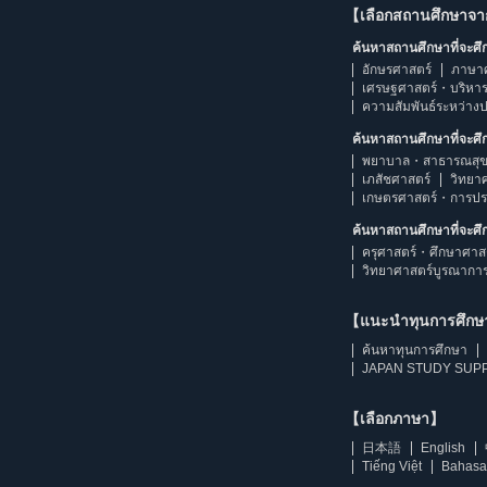
【เลือกสถานศึกษาจ
ค้นหาสถานศึกษาที่จะศ
อักษรศาสตร์
ภาษา
เศรษฐศาสตร์・บริหา
ความสัมพันธ์ระหว่าง
ค้นหาสถานศึกษาที่จะศ
พยาบาล・สาธารณสุข
เภสัชศาสตร์
วิทยา
เกษตรศาสตร์・การป
ค้นหาสถานศึกษาที่จะศ
ครุศาสตร์・ศึกษาศาส
วิทยาศาสตร์บูรณากา
【แนะนำทุนการศึก
ค้นหาทุนการศึกษา
JAPAN STUDY SUPP
【เลือกภาษา】
日本語
English
Tiếng Việt
Bahasa