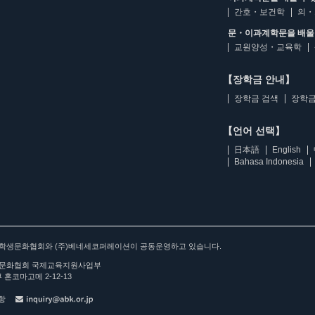
간호・보건학
의・
문・이과계학문을 배울 
교원양성・교육학
【장학금 안내】
장학금 검색
장학금
【언어 선택】
日本語
English
Bahasa Indonesia
아학생문화협회와 (주)베네세코퍼레이션이 공동운영하고 있습니다.
문화협회 국제교육지원사업부
 혼코마고메 2-12-13
사항