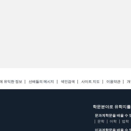
에 유익한 정보
선배들의 메시지
색인검색
사이트 지도
이용약관
개
학문분야로 유학지를
문과계학문을 배울 수 
문학
어학
법학
이과계학문을 배울 수 