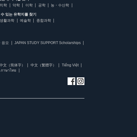
치학
약학
이학
공학
농・수산학
수 있는 유학지를 찾기
생활과학
예술학
종합과학
 응모
JAPAN STUDY SUPPORT Scholarships
中文（简体字）
中文（繁體字）
Tiếng Việt
ภาษาไทย