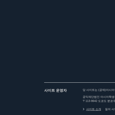
사이트 운영자
당 사이트는 (공재)아시
공익재단법인 아시아학생
〒113-8642 도쿄도 분쿄쿠
사이트 소개
질의 