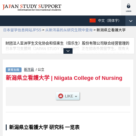
中文（简体字）
日本留学信息网站JPSS
>
从新泻县的从研究生院中查询
>
新潟県立看護大学
财团法人亚洲学生文化协会和倍楽生（倍乐生）股份有限公司联合经营管理的
日本学习支援网（JAPAN STUDY SUPPORT）正在招收外国留学生。现有大
约1300个学校的大学学部、大学院、短大、专门学校的招生信息正登载于此
网。
这里登载的是新潟県立看護大学的详细招生信息。有等各研究科的不同信息。
新泻县
/ 公立
招收名额、合格人数等考试信息，以及设施介绍、联系方式等外国留学生必要
的信息都登载于此，请务必查阅和利用此网。
新潟県立看護大学
|
Niigata College of Nursing
新潟県立看護大学 研究科 一览表