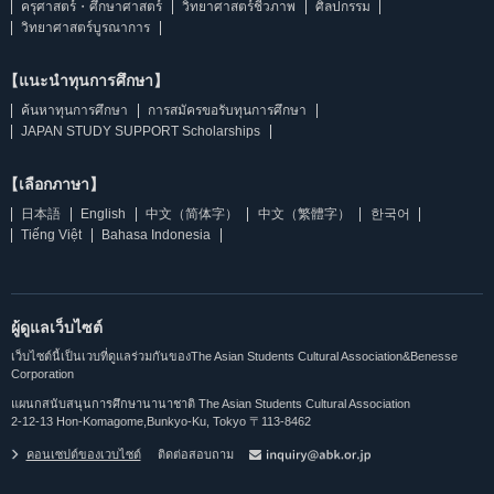
ครุศาสตร์・ศึกษาศาสตร์
วิทยาศาสตร์ชีวภาพ
ศิลปกรรม
วิทยาศาสตร์บูรณาการ
【แนะนำทุนการศึกษา】
ค้นหาทุนการศึกษา
การสมัครขอรับทุนการศึกษา
JAPAN STUDY SUPPORT Scholarships
【เลือกภาษา】
日本語
English
中文（简体字）
中文（繁體字）
한국어
Tiếng Việt
Bahasa Indonesia
ผู้ดูแลเว็บไซต์
เว็บไซต์นี้เป็นเวบที่ดูแลร่วมกันของThe Asian Students Cultural Association&Benesse
Corporation
แผนกสนับสนุนการศึกษานานาชาติ The Asian Students Cultural Association
2-12-13 Hon-Komagome,Bunkyo-Ku, Tokyo 〒113-8462
คอนเซปต์ของเวบไซต์
ติดต่อสอบถาม