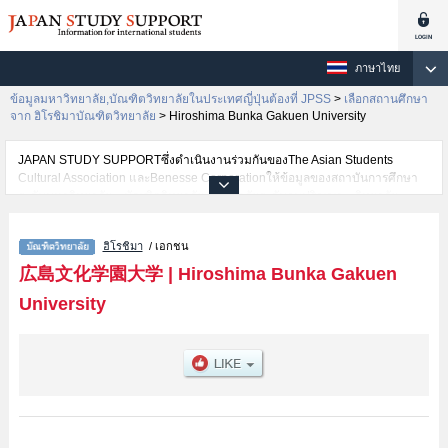
ภาษาไทย
ข้อมูลมหาวิทยาลัย,บัณฑิตวิทยาลัยในประเทศญี่ปุ่นต้องที่ JPSS
>
เลือกสถานศึกษา
จาก ฮิโรชิมาบัณฑิตวิทยาลัย
>
Hiroshima Bunka Gakuen University
JAPAN STUDY SUPPORTซึ่งดำเนินงานร่วมกันของThe Asian Students
Cultural Association และBenesse Corporationให้ข้อมูลของสถาบันการศึกษา
ระดับมหาวิทยาลัย・บัณฑิตวิทยาลัย・วิทยาลัยระดับอนุปริญญา・วิทยาลัย
อาชีวศึกษากว่า1,300 แห่งที่กำลังเปิดรับสมัครนักศึกษาต่างชาติอยู่ ที่นี่จะให้
ข้อมูลรายละเอียดเกี่ยวกับHiroshima Bunka Gakuen University,ข้อมูลจำเป็น
ฮิโรชิมา
/ เอกชน
สำหรับนักศึกษาต่างชาติเช่น เป็นต้น,ข้อมูลของแต่ละสาขาวิจัย,ข้อมูลการสอบคัด
เลือกเข้าศึกษาเช่นจำนวนคนที่รับสมัครหรือจำนวนคนที่ผ่านการสอบคัดเลือก
広島文化学園大学
|
Hiroshima Bunka Gakuen
เป็นต้น,แนะนำสถานที่,การเดินทางเป็นต้นไว้ด้วยดังนั้นขอเชิญใช้บริการค้นหา
University
ข้อมูลตามอัธยาศัย