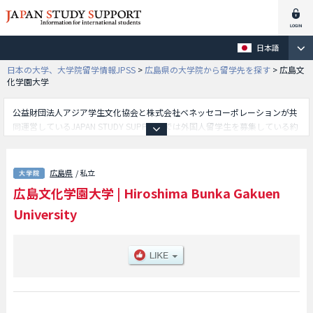
日本語
日本の大学、大学院留学情報JPSS
>
広島県の大学院から留学先を探す
>
広島文
化学園大学
公益財団法人アジア学生文化協会と株式会社ベネッセコーポレーションが共
同運営しているJAPAN STUDY SUPPORTでは外国人留学生を募集している約
1,300校の大学・大学院・短大・専門学校情報を掲載しています。
こちらでは広島文化学園大学に関する詳細情報を記載しており、等、研究科
別情報や、募集定員や合格者数など入試情報、施設案内、アクセスなど外国
広島県
/ 私立
人留学生に必要な情報を掲載しているので是非ご利用ください。
広島文化学園大学
|
Hiroshima Bunka Gakuen
University