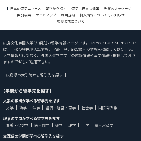
日本の留学ニュース
留学先を探す
留学に役立つ情報
先輩のメッセージ
索引検索
サイトマップ
利用規約
個人情報についてのお知らせ
推奨環境について
広島文化学園大学(大学院)の留学情報 ページです。 JAPAN STUDY SUPPORTで
は、学校の特色や入試情報、学部一覧、施設案内の情報を掲載しております。
大学情報だけでなく、外国人留学生向けの試験情報や留学情報も掲載しており
ますのでぜひご活用下さい。
広島県の大学院から留学先を探す
【学問から留学先を探す】
文系の学問が学べる留学先を探す
文学
語学
法学
経済・経営・商学
社会学
国際関係学
理系の学問が学べる留学先を探す
看護・保健学
医・歯学
薬学
理学
工学
農・水産学
文理系の学問が学べる留学先を探す