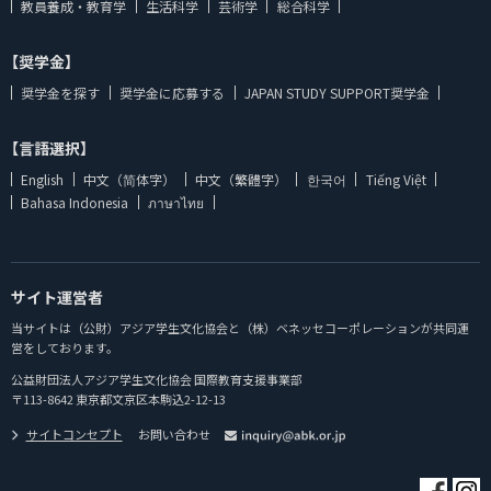
教員養成・教育学
生活科学
芸術学
総合科学
【奨学金】
奨学金を探す
奨学金に応募する
JAPAN STUDY SUPPORT奨学金
【言語選択】
English
中文（简体字）
中文（繁體字）
한국어
Tiếng Việt
Bahasa Indonesia
ภาษาไทย
サイト運営者
当サイトは（公財）アジア学生文化協会と（株）ベネッセコーポレーションが共同運
営をしております。
公益財団法人アジア学生文化協会 国際教育支援事業部
〒113-8642 東京都文京区本駒込2-12-13
サイトコンセプト
お問い合わせ