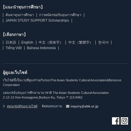
【แนะนำทุนการศึกษา】
ค้นหาทุนการศึกษา
การสมัครขอรับทุนการศึกษา
JAPAN STUDY SUPPORT Scholarships
【เลือกภาษา】
日本語
English
中文（简体字）
中文（繁體字）
한국어
Tiếng Việt
Bahasa Indonesia
ผู้ดูแลเว็บไซต์
เว็บไซต์นี้เป็นเวบที่ดูแลร่วมกันของThe Asian Students Cultural Association&Benesse
Corporation
แผนกสนับสนุนการศึกษานานาชาติ The Asian Students Cultural Association
2-12-13 Hon-Komagome,Bunkyo-Ku, Tokyo 〒113-8462
คอนเซปต์ของเวบไซต์
ติดต่อสอบถาม