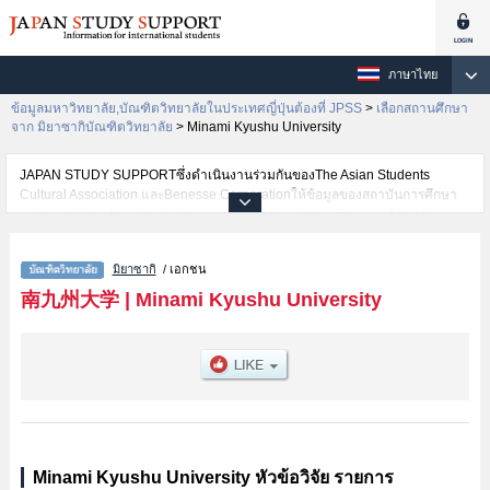
ภาษาไทย
ข้อมูลมหาวิทยาลัย,บัณฑิตวิทยาลัยในประเทศญี่ปุ่นต้องที่ JPSS
>
เลือกสถานศึกษา
จาก มิยาซากิบัณฑิตวิทยาลัย
>
Minami Kyushu University
JAPAN STUDY SUPPORTซึ่งดำเนินงานร่วมกันของThe Asian Students
Cultural Association และBenesse Corporationให้ข้อมูลของสถาบันการศึกษา
ระดับมหาวิทยาลัย・บัณฑิตวิทยาลัย・วิทยาลัยระดับอนุปริญญา・วิทยาลัย
อาชีวศึกษากว่า1,300 แห่งที่กำลังเปิดรับสมัครนักศึกษาต่างชาติอยู่ ที่นี่จะให้
ข้อมูลรายละเอียดเกี่ยวกับMinami Kyushu University,ข้อมูลจำเป็นสำหรับ
มิยาซากิ
/ เอกชน
นักศึกษาต่างชาติเช่น เป็นต้น,ข้อมูลของแต่ละสาขาวิจัย,ข้อมูลการสอบคัดเลือก
เข้าศึกษาเช่นจำนวนคนที่รับสมัครหรือจำนวนคนที่ผ่านการสอบคัดเลือก
南九州大学
|
Minami Kyushu University
เป็นต้น,แนะนำสถานที่,การเดินทางเป็นต้นไว้ด้วยดังนั้นขอเชิญใช้บริการค้นหา
ข้อมูลตามอัธยาศัย
Minami Kyushu University หัวข้อวิจัย รายการ