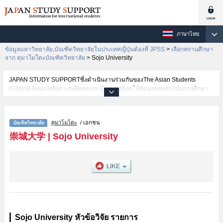
ภาษาไทย
ข้อมูลมหาวิทยาลัย,บัณฑิตวิทยาลัยในประเทศญี่ปุ่นต้องที่ JPSS
>
เลือกสถานศึกษา
จาก คุมาโมโตะบัณฑิตวิทยาลัย
>
Sojo University
JAPAN STUDY SUPPORTซึ่งดำเนินงานร่วมกันของThe Asian Students
Cultural Association และBenesse Corporationให้ข้อมูลของสถาบันการศึกษา
ระดับมหาวิทยาลัย・บัณฑิตวิทยาลัย・วิทยาลัยระดับอนุปริญญา・วิทยาลัย
อาชีวศึกษากว่า1,300 แห่งที่กำลังเปิดรับสมัครนักศึกษาต่างชาติอยู่ ที่นี่จะให้
ข้อมูลรายละเอียดเกี่ยวกับSojo University,ข้อมูลจำเป็นสำหรับนักศึกษาต่างชาติ
คุมาโมโตะ
/ เอกชน
เช่นGraduate school of EngineeringหรือGraduate school of ArtหรือGraduate
School of Pharmaceutical Sciences เป็นต้น,ข้อมูลของแต่ละสาขาวิจัย,ข้อมูล
崇城大学
|
Sojo University
การสอบคัดเลือกเข้าศึกษาเช่นจำนวนคนที่รับสมัครหรือจำนวนคนที่ผ่านการสอบ
คัดเลือกเป็นต้น,แนะนำสถานที่,การเดินทางเป็นต้นไว้ด้วยดังนั้นขอเชิญใช้บริการ
ค้นหาข้อมูลตามอัธยาศัย
Sojo University หัวข้อวิจัย รายการ