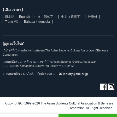
【เลือกภาษา】
日本語
English
中文（简体字）
中文（繁體字）
한국어
Tiếng Việt
Bahasa Indonesia
ผู้ดูแลเว็บไซต์
เว็บไซต์นี้เป็นเวบที่ดูแลร่วมกันของThe Asian Students Cultural Association&Benesse
Corporation
แผนกสนับสนุนการศึกษานานาชาติ The Asian Students Cultural Association
2-12-13 Hon-Komagome,Bunkyo-Ku, Tokyo 〒113-8462
คอนเซปต์ของเวบไซต์
ติดต่อสอบถาม
Copyright(C) 1999-2026 The Asian Students Cultural Association & Benesse
Corporation. All Right Reserved.