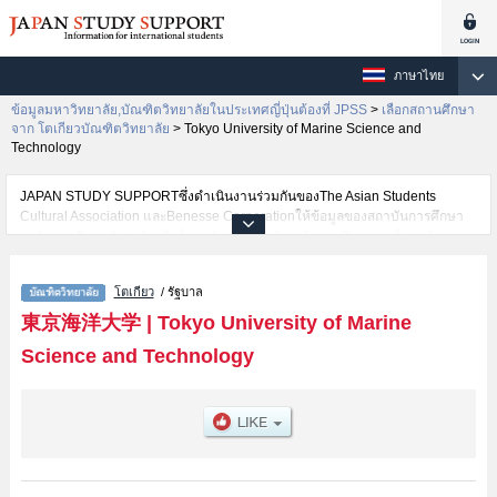
ภาษาไทย
ข้อมูลมหาวิทยาลัย,บัณฑิตวิทยาลัยในประเทศญี่ปุ่นต้องที่ JPSS
>
เลือกสถานศึกษา
จาก โตเกียวบัณฑิตวิทยาลัย
>
Tokyo University of Marine Science and
Technology
JAPAN STUDY SUPPORTซึ่งดำเนินงานร่วมกันของThe Asian Students
Cultural Association และBenesse Corporationให้ข้อมูลของสถาบันการศึกษา
ระดับมหาวิทยาลัย・บัณฑิตวิทยาลัย・วิทยาลัยระดับอนุปริญญา・วิทยาลัย
อาชีวศึกษากว่า1,300 แห่งที่กำลังเปิดรับสมัครนักศึกษาต่างชาติอยู่ ที่นี่จะให้
ข้อมูลรายละเอียดเกี่ยวกับTokyo University of Marine Science and
โตเกียว
/ รัฐบาล
Technology,ข้อมูลจำเป็นสำหรับนักศึกษาต่างชาติเช่นMarine Science and
Technology เป็นต้น,ข้อมูลของแต่ละสาขาวิจัย,ข้อมูลการสอบคัดเลือกเข้าศึกษา
東京海洋大学
|
Tokyo University of Marine
เช่นจำนวนคนที่รับสมัครหรือจำนวนคนที่ผ่านการสอบคัดเลือกเป็นต้น,แนะนำ
Science and Technology
สถานที่,การเดินทางเป็นต้นไว้ด้วยดังนั้นขอเชิญใช้บริการค้นหาข้อมูลตาม
อัธยาศัย