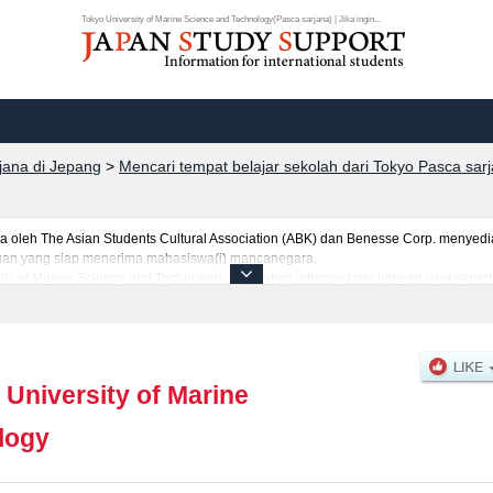
Tokyo University of Marine Science and Technology(Pasca sarjana) | Jika ingin...
rjana di Jepang
>
Mencari tempat belajar sekolah dari Tokyo Pasca sar
eh The Asian Students Cultural Association (ABK) dan Benesse Corp. menyediaka
uruan yang siap menerima mahasiswa(i) mancanegara.
sity of Marine Science and Technology, mencakup informasi per jurusan riset sepe
perti kuota untuk jumlah pendaftar dan jumlah kelulusan ujian masuk mahasiswa
nnya. Silakan memanfaatkannya.
 University of Marine
logy