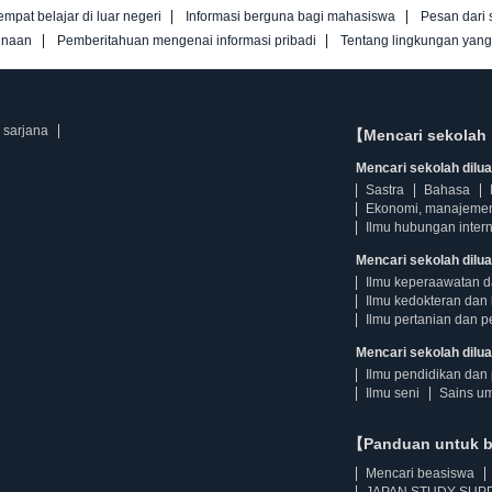
empat belajar di luar negeri
Informasi berguna bagi mahasiswa
Pesan dari 
unaan
Pemberitahuan mengenai informasi pribadi
Tentang lingkungan yan
 sarjana
【Mencari sekolah 
Mencari sekolah diluar
Sastra
Bahasa
Ekonomi, manajeme
Ilmu hubungan intern
Mencari sekolah dilua
Ilmu keperaawatan 
Ilmu kedokteran dan 
Ilmu pertanian dan p
Mencari sekolah diluar
Ilmu pendidikan dan 
Ilmu seni
Sains u
【Panduan untuk 
Mencari beasiswa