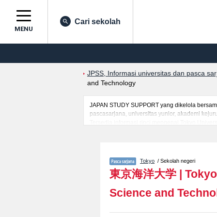
Cari sekolah
MENU
JPSS, Informasi universitas dan pasca sa
and Technology
JAPAN STUDY SUPPORT yang dikelola bersama ol
pascasarjana, universitas yunior, akademi kej
Tersedia informasi rinci mengenai Tokyo Univer
yang berguna bagi mahasiswa(i) mancanegara se
masuk, prasarana kampus, akses jalan, dan lai
Tokyo
/ Sekolah negeri
東京海洋大学
|
Tokyo
Science and Techno