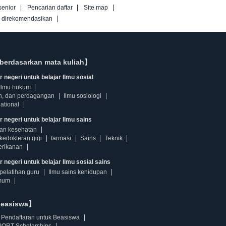
senior
Pencarian daftar
Site map
g direkomendasikan
berdasarkan mata kuliah】
 negeri untuk belajar Ilmu sosial
Ilmu hukum
n, dan perdagangan
Ilmu sosiologi
ational
r negeri untuk belajar Ilmu sains
dan kesehatan
kedokteran gigi
farmasi
Sains
Teknik
erikanan
 negeri untuk belajar Ilmu sosial sains
pelatihan guru
Ilmu sains kehidupan
mum
beasiswa】
Pendaftaran untuk Beasiswa