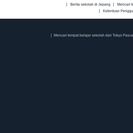
Berita sekolah di Jepang
Mencari t
Ketentuan Pengg
Mencari tempat belajar sekolah dari Tokyo Pasca