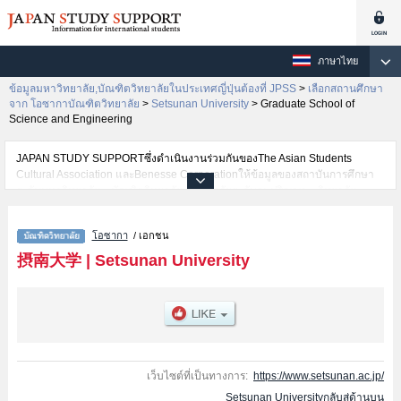
ภาษาไทย
ข้อมูลมหาวิทยาลัย,บัณฑิตวิทยาลัยในประเทศญี่ปุ่นต้องที่ JPSS
>
เลือกสถานศึกษา
จาก โอซากาบัณฑิตวิทยาลัย
>
Setsunan University
>
Graduate School of
Science and Engineering
JAPAN STUDY SUPPORTซึ่งดำเนินงานร่วมกันของThe Asian Students
Cultural Association และBenesse Corporationให้ข้อมูลของสถาบันการศึกษา
ระดับมหาวิทยาลัย・บัณฑิตวิทยาลัย・วิทยาลัยระดับอนุปริญญา・วิทยาลัย
อาชีวศึกษากว่า1,300 แห่งที่กำลังเปิดรับสมัครนักศึกษาต่างชาติอยู่ ที่นี่จะให้
ข้อมูลรายละเอียดเกี่ยวกับSetsunan University,ข้อมูลจำเป็นสำหรับนักศึกษาต่าง
โอซากา
/ เอกชน
ชาติเช่นGraduate School of Pharmaceutical SciencesหรือGraduate School
of Science and EngineeringหรือGraduate School of Economics and
摂南大学
|
Setsunan University
Business AdministrationหรือGraduate School of LawหรือGraduate School of
International Languages and CulturesหรือGraduate School of
NursingหรือGraduate School of Agriculture เป็นต้น,ข้อมูลของแต่ละสาขา
วิจัย,ข้อมูลการสอบคัดเลือกเข้าศึกษาเช่นจำนวนคนที่รับสมัครหรือจำนวนคนที่
ผ่านการสอบคัดเลือกเป็นต้น,แนะนำสถานที่,การเดินทางเป็นต้นไว้ด้วยดังนั้นขอ
เชิญใช้บริการค้นหาข้อมูลตามอัธยาศัย
เว็บไซต์ที่เป็นทางการ:
https://www.setsunan.ac.jp/
Setsunan Universityกลับสู่ด้านบน