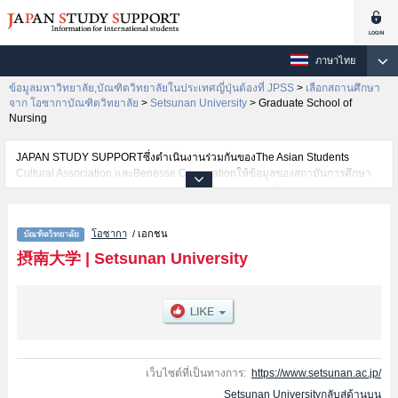
ภาษาไทย
ข้อมูลมหาวิทยาลัย,บัณฑิตวิทยาลัยในประเทศญี่ปุ่นต้องที่ JPSS
>
เลือกสถานศึกษา
จาก โอซากาบัณฑิตวิทยาลัย
>
Setsunan University
>
Graduate School of
Nursing
JAPAN STUDY SUPPORTซึ่งดำเนินงานร่วมกันของThe Asian Students
Cultural Association และBenesse Corporationให้ข้อมูลของสถาบันการศึกษา
ระดับมหาวิทยาลัย・บัณฑิตวิทยาลัย・วิทยาลัยระดับอนุปริญญา・วิทยาลัย
อาชีวศึกษากว่า1,300 แห่งที่กำลังเปิดรับสมัครนักศึกษาต่างชาติอยู่ ที่นี่จะให้
ข้อมูลรายละเอียดเกี่ยวกับSetsunan University,ข้อมูลจำเป็นสำหรับนักศึกษาต่าง
โอซากา
/ เอกชน
ชาติเช่นGraduate School of Pharmaceutical SciencesหรือGraduate School
of Science and EngineeringหรือGraduate School of Economics and
摂南大学
|
Setsunan University
Business AdministrationหรือGraduate School of LawหรือGraduate School of
International Languages and CulturesหรือGraduate School of
NursingหรือGraduate School of Agriculture เป็นต้น,ข้อมูลของแต่ละสาขา
วิจัย,ข้อมูลการสอบคัดเลือกเข้าศึกษาเช่นจำนวนคนที่รับสมัครหรือจำนวนคนที่
ผ่านการสอบคัดเลือกเป็นต้น,แนะนำสถานที่,การเดินทางเป็นต้นไว้ด้วยดังนั้นขอ
เชิญใช้บริการค้นหาข้อมูลตามอัธยาศัย
เว็บไซต์ที่เป็นทางการ:
https://www.setsunan.ac.jp/
Setsunan Universityกลับสู่ด้านบน