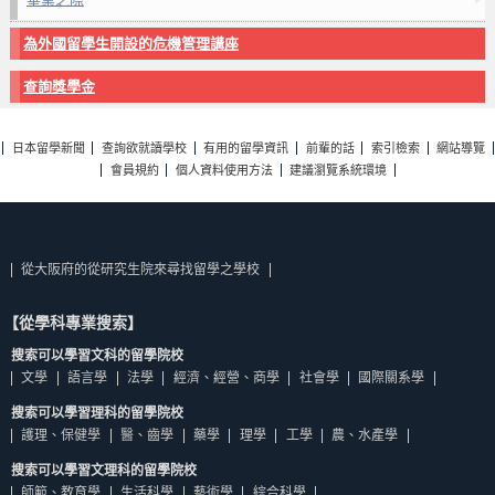
為外國留學生開設的危機管理講座
查詢獎學金
日本留學新聞
查詢欲就讀學校
有用的留學資訊
前輩的話
索引檢索
網站導覽
會員規約
個人資料使用方法
建議瀏覽系統環境
從大阪府的從研究生院來尋找留學之學校
【從學科專業搜索】
搜索可以學習文科的留學院校
文學
語言學
法學
經濟、經營、商學
社會學
國際關系學
搜索可以學習理科的留學院校
護理、保健學
醫、齒學
藥學
理學
工學
農、水產學
搜索可以學習文理科的留學院校
師範、教育學
生活科學
藝術學
綜合科學