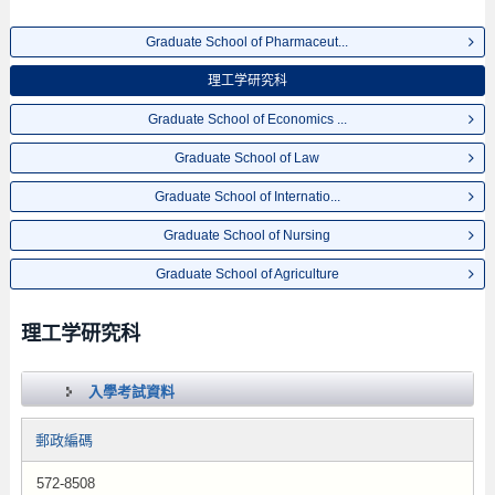
Graduate School of Pharmaceut...
理工学研究科
Graduate School of Economics ...
Graduate School of Law
Graduate School of Internatio...
Graduate School of Nursing
Graduate School of Agriculture
理工学研究科
入學考試資料
郵政編碼
572-8508