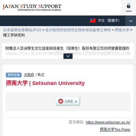
中文（繁體字）
日本留學信息網站JPSS
>
從大阪府的從研究生院來尋找留學之學校
>
摂南大学
>
理工学研究科
財團法人亞洲學生文化協會與倍楽生（倍樂生）股份有限公司共同營運管理的
JAPAN STUDY SUPPORT網站裡有刊載著現有大約招收外國留學生的1300個
學校的大學學部、大學院、短期大學、專門學校的招生訊息。
在這裡有刊載著摂南大学的詳細招生訊息。有Graduate School of
Pharmaceutical Sciences、理工学研究科、Graduate School of Economics
大阪府
/ 私立
and Business Administration、Graduate School of Law、Graduate School
of International Languages and Cultures、Graduate School of Nursing、
摂南大学
|
Setsunan University
Graduate School of Agriculture等各別研究科的不同訊息，以及招收名額、合
格人數等考試資訊、設施介紹、聯絡方式等對外國留學生是必要之訊息都刊載
於此，請務必查閱及利用此網站。
官方網站:
https://www.setsunan.ac.jp/
摂南大学Top Page