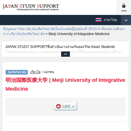
ภาษาไทย
ข้อมูลมหาวิทยาลัย,บัณฑิตวิทยาลัยในประเทศญี่ปุ่นต้องที่ JPSS
>
เลือกสถานศึกษา
จาก เกียวโตบัณฑิตวิทยาลัย
>
Meiji University of Integrative Medicine
JAPAN STUDY SUPPORTซึ่งดำเนินงานร่วมกันของThe Asian Students
Cultural Association และBenesse Corporationให้ข้อมูลของสถาบันการศึกษา
ระดับมหาวิทยาลัย・บัณฑิตวิทยาลัย・วิทยาลัยระดับอนุปริญญา・วิทยาลัย
อาชีวศึกษากว่า1,300 แห่งที่กำลังเปิดรับสมัครนักศึกษาต่างชาติอยู่ ที่นี่จะให้
ข้อมูลรายละเอียดเกี่ยวกับMeiji University of Integrative Medicine,ข้อมูลจำเป็น
เกียวโต
/ เอกชน
สำหรับนักศึกษาต่างชาติเช่น เป็นต้น,ข้อมูลของแต่ละสาขาวิจัย,ข้อมูลการสอบคัด
เลือกเข้าศึกษาเช่นจำนวนคนที่รับสมัครหรือจำนวนคนที่ผ่านการสอบคัดเลือก
明治国際医療大学
|
Meiji University of Integrative
เป็นต้น,แนะนำสถานที่,การเดินทางเป็นต้นไว้ด้วยดังนั้นขอเชิญใช้บริการค้นหา
Medicine
ข้อมูลตามอัธยาศัย