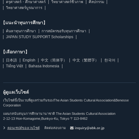
ครุศาสตร์・ศึกษาศาสตร์
วิทยาศาสตร์ชีวภาพ
ศิลปกรรม
วิทยาศาสตร์บูรณาการ
【แนะนำทุนการศึกษา】
ค้นหาทุนการศึกษา
การสมัครขอรับทุนการศึกษา
JAPAN STUDY SUPPORT Scholarships
【เลือกภาษา】
日本語
English
中文（简体字）
中文（繁體字）
한국어
Tiếng Việt
Bahasa Indonesia
ผู้ดูแลเว็บไซต์
เว็บไซต์นี้เป็นเวบที่ดูแลร่วมกันของThe Asian Students Cultural Association&Benesse
Corporation
แผนกสนับสนุนการศึกษานานาชาติ The Asian Students Cultural Association
2-12-13 Hon-Komagome,Bunkyo-Ku, Tokyo 〒113-8462
คอนเซปต์ของเวบไซต์
ติดต่อสอบถาม