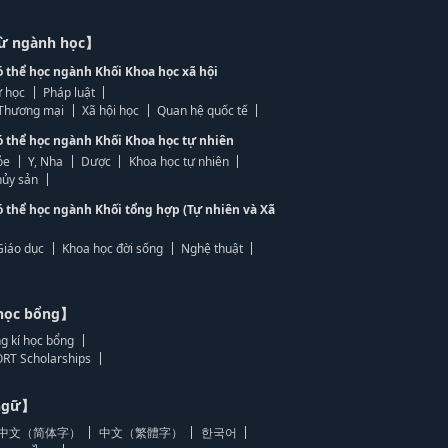
từ ngành học】
ó thể học ngành Khối Khoa học xã hội
 học
Pháp luật
, Thương mại
Xã hội học
Quan hệ quốc tế
ó thể học ngành Khối Khoa học tự nhiên
ỏe
Y, Nha
Dược
Khoa học tự nhiên
ủy sản
ó thể học ngành Khối tổng hợp (Tự nhiên và Xã
Giáo dục
Khoa học đời sống
Nghệ thuật
học bổng】
g kí học bổng
RT Scholarships
 ngữ】
中文（简体字）
中文（繁體字）
한국어