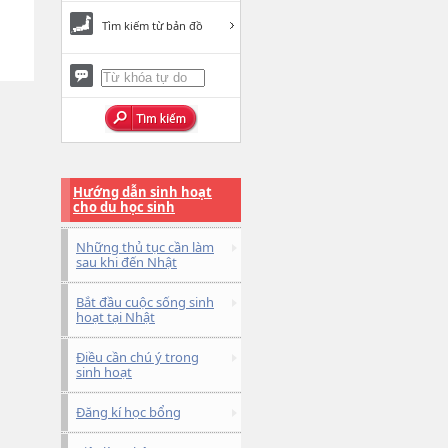
Tìm kiếm từ bản đồ
Hướng dẫn sinh hoạt
cho du học sinh
Những thủ tục cần làm
sau khi đến Nhật
Bắt đầu cuộc sống sinh
hoạt tại Nhật
Điều cần chú ý trong
sinh hoạt
Đăng kí học bổng