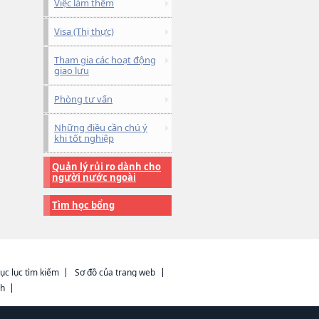
Việc làm thêm
Visa (Thị thực)
Tham gia các hoạt động
giao lưu
Phòng tư vấn
Những điều cần chú ý
khi tốt nghiệp
Quản lý rủi ro dành cho
người nước ngoài
Tìm học bổng
ục lục tìm kiếm
Sơ đồ của trang web
ch