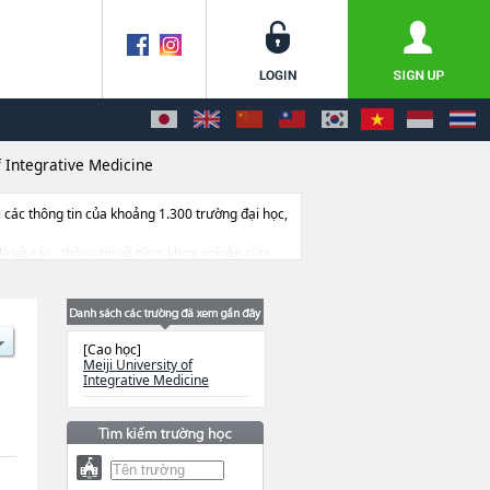
f Integrative Medicine
ác thông tin của khoảng 1.300 trường đại học,
 là về các , thông tin về từng khoa nghiên cứu,
[Cao học]
Meiji University of
Integrative Medicine