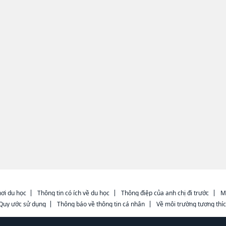
ơi du học
Thông tin có ích về du học
Thông điệp của anh chị đi trước
M
Quy ước sử dụng
Thông báo về thông tin cá nhân
Về môi trường tương thí