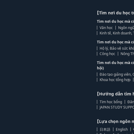
【Tìm nơi du học 
Tìm nơi du học mà c
Văn học
Ngôn ngữ
Kinh tế, Kinh doanh
Tìm nơi du học mà c
Hộ lý, Bảo vệ sức kh
Công học
Nông Th
Tìm nơi du học mà c
hội)
Đào tạo giảng viên, 
Khoa học tổng hợp
【Hướng dẫn tìm 
Tìm học bổng
Đăn
JAPAN STUDY SUPPO
【Lựa chọn ngôn
日本語
English