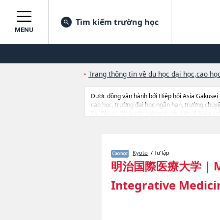
Tìm kiếm trường học
MENU
Trang thông tin về du học đại học,cao học
Được đồng vận hành bởi Hiệp hội Asia Gakusei
cao học, trường đại học ngắn hạn, trường chuy
Tại đây có đăng các thông tin chi tiết về Meiji U
thông tin liên quan đến thi tuyển như số lượng t
Kyoto
/ Tư lập
明治国際医療大学
|
M
Integrative Medici