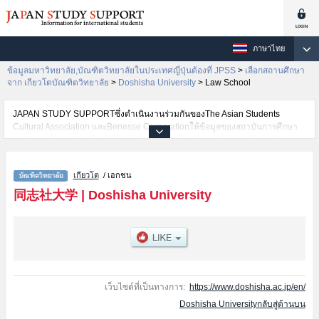
ภาษาไทย
ข้อมูลมหาวิทยาลัย,บัณฑิตวิทยาลัยในประเทศญี่ปุ่นต้องที่ JPSS
>
เลือกสถานศึกษา
จาก เกียวโตบัณฑิตวิทยาลัย
>
Doshisha University
>
Law School
JAPAN STUDY SUPPORTซึ่งดำเนินงานร่วมกันของThe Asian Students
Cultural Association และBenesse Corporationให้ข้อมูลของสถาบันการศึกษา
ระดับมหาวิทยาลัย・บัณฑิตวิทยาลัย・วิทยาลัยระดับอนุปริญญา・วิทยาลัย
อาชีวศึกษากว่า1,300 แห่งที่กำลังเปิดรับสมัครนักศึกษาต่างชาติอยู่ ที่นี่จะให้
ข้อมูลรายละเอียดเกี่ยวกับDoshisha University,ข้อมูลจำเป็นสำหรับนักศึกษาต่าง
เกียวโต
/ เอกชน
ชาติเช่นGraduate school of
TheologyหรือLettersหรือLawหรือEconomicsหรือCommerceหรือScience and
同志社大学
|
Doshisha University
EngineeringหรือPolicy and ManagementหรือBusiness SchoolหรือSocial
StudiesหรือCulture and Information ScienceหรือGlobal StudiesหรือHealth
and Sports ScienceหรือLife and Medical
SciencesหรือPsychologyหรือGraduate school of Brain
ScienceหรือInternational Science and Technology CourseหรือBusiness
School (Master's Degree Program, Global Business and Management
Studies)หรือLaw School เป็นต้น,ข้อมูลของแต่ละสาขาวิจัย,ข้อมูลการสอบคัด
เว็บไซต์ที่เป็นทางการ:
https://www.doshisha.ac.jp/en/
เลือกเข้าศึกษาเช่นจำนวนคนที่รับสมัครหรือจำนวนคนที่ผ่านการสอบคัดเลือก
Doshisha Universityกลับสู่ด้านบน
เป็นต้น,แนะนำสถานที่,การเดินทางเป็นต้นไว้ด้วยดังนั้นขอเชิญใช้บริการค้นหา