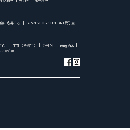
生活科学
芸術学
総合科学
金に応募する
JAPAN STUDY SUPPORT奨学金
体字）
中文（繁體字）
한국어
Tiếng Việt
ภาษาไทย