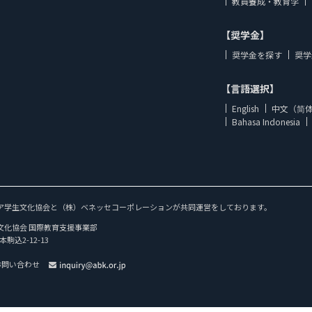
教員養成・教育学
【奨学金】
奨学金を探す
奨学
【言語選択】
English
中文（简
Bahasa Indonesia
ア学生文化協会と（株）ベネッセコーポレーションが共同運営をしております。
文化協会 国際教育支援事業部
本駒込2-12-13
お問い合わせ