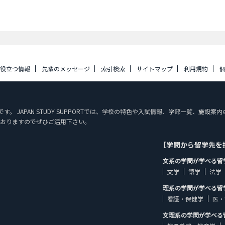
に役立つ情報
先輩のメッセージ
索引検索
サイトマップ
利用規約
ジです。 JAPAN STUDY SUPPORTでは、学校の特色や入試情報、学部一覧、
おりますのでぜひご活用下さい。
【学問から留学先を
文系の学問が学べる留
文学
語学
法学
理系の学問が学べる留
看護・保健学
医・
文理系の学問が学べる