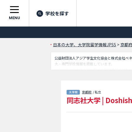
学校を探す
MENU
日本の大学、大学院留学情報JPSS
>
京都
公益財団法人アジア学生文化協会と株式会社ベネッセ
大・専門学校情報を掲載しています。
こちらでは同志社大学に関する詳細情報を記載
や社会学研究科や文化情報学研究科やグローバ
ス研究科 グローバル経営研究専攻 修士課程
いるので是非ご利用ください。
京都府
/ 私立
同志社大学
|
Doshish