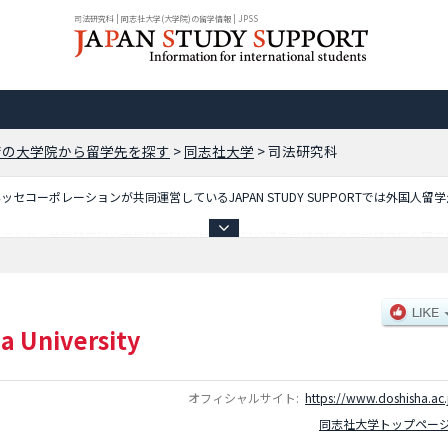
司法研究科 | 同志社大学(大学院)の留学情報 | JPSS
府の大学院から留学先を探す
>
同志社大学
>
司法研究科
コーポレーションが共同運営しているJAPAN STUDY SUPPORTでは外国人留
しており、神学研究科や文学研究科や法学研究科や経済学研究科や商学研究科や理工
ル・スタディーズ研究科やスポーツ健康科学研究科や生命医科学研究科や心理学研究
や司法研究科等、研究科別情報や、募集定員や合格者数など入試情報、施設案内、ア
a University
オフィシャルサイト:
https://www.doshisha.ac.
同志社大学トップペー