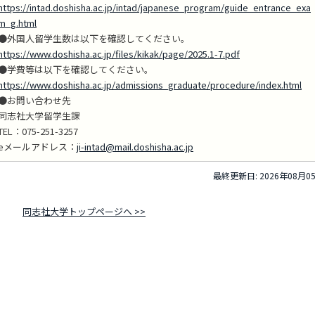
https://intad.doshisha.ac.jp/intad/japanese_program/guide_entrance_exa
m_g.html
●外国人留学生数は以下を確認してください。
https://www.doshisha.ac.jp/files/kikak/page/2025.1-7.pdf
●学費等は以下を確認してください。
https://www.doshisha.ac.jp/admissions_graduate/procedure/index.html
●お問い合わせ先
同志社大学留学生課
TEL：075-251-3257
eメールアドレス：
ji-intad@mail.doshisha.ac.jp
最終更新日: 2026年08月0
同志社大学トップページへ >>