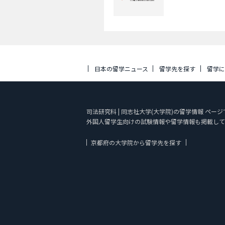
日本の留学ニュース
留学先を探す
留学
司法研究科 | 同志社大学(大学院)の留学情報 ペー
外国人留学生向けの試験情報や留学情報も掲載して
京都府の大学院から留学先を探す