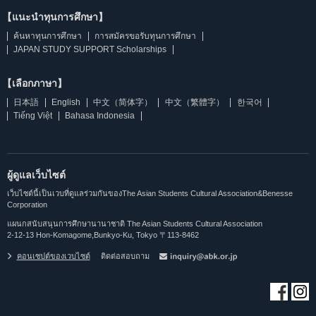
【แนะนำทุนการศึกษา】
ค้นหาทุนการศึกษา
การสมัครขอรับทุนการศึกษา
JAPAN STUDY SUPPORT Scholarships
【เลือกภาษา】
日本語
English
中文（简体字）
中文（繁體字）
한국어
Tiếng Việt
Bahasa Indonesia
ผู้ดูแลเว็บไซต์
เว็บไซต์นี้เป็นเวบที่ดูแลร่วมกันของThe Asian Students Cultural Association&Benesse
Corporation
แผนกสนับสนุนการศึกษานานาชาติ The Asian Students Cultural Association
2-12-13 Hon-Komagome,Bunkyo-Ku, Tokyo 〒113-8462
คอนเซปต์ของเวบไซต์
ติดต่อสอบถาม