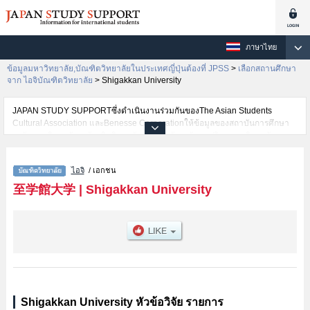
ภาษาไทย
ข้อมูลมหาวิทยาลัย,บัณฑิตวิทยาลัยในประเทศญี่ปุ่นต้องที่ JPSS
>
เลือกสถานศึกษา
จาก ไอจิบัณฑิตวิทยาลัย
>
Shigakkan University
JAPAN STUDY SUPPORTซึ่งดำเนินงานร่วมกันของThe Asian Students
Cultural Association และBenesse Corporationให้ข้อมูลของสถาบันการศึกษา
ระดับมหาวิทยาลัย・บัณฑิตวิทยาลัย・วิทยาลัยระดับอนุปริญญา・วิทยาลัย
อาชีวศึกษากว่า1,300 แห่งที่กำลังเปิดรับสมัครนักศึกษาต่างชาติอยู่ ที่นี่จะให้
ข้อมูลรายละเอียดเกี่ยวกับShigakkan University,ข้อมูลจำเป็นสำหรับนักศึกษาต่าง
ไอจิ
/ เอกชน
ชาติเช่น เป็นต้น,ข้อมูลของแต่ละสาขาวิจัย,ข้อมูลการสอบคัดเลือกเข้าศึกษาเช่น
จำนวนคนที่รับสมัครหรือจำนวนคนที่ผ่านการสอบคัดเลือกเป็นต้น,แนะนำสถาน
至学館大学
|
Shigakkan University
ที่,การเดินทางเป็นต้นไว้ด้วยดังนั้นขอเชิญใช้บริการค้นหาข้อมูลตามอัธยาศัย
Shigakkan University หัวข้อวิจัย รายการ