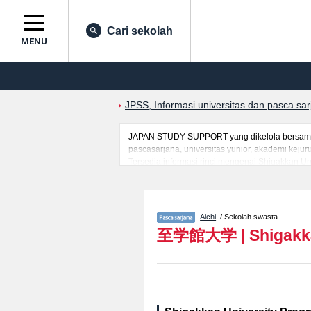
Cari sekolah
MENU
JPSS, Informasi universitas dan pasca sa
JAPAN STUDY SUPPORT yang dikelola bersama ol
pascasarjana, universitas yunior, akademi kej
Tersedia informasi rinci mengenai Shigakkan Un
mancanegara seperti kuota untuk jumlah pendaf
jalan, dan lainnya. Silakan memanfaatkannya.
Aichi
/ Sekolah swasta
至学館大学
|
Shigakk