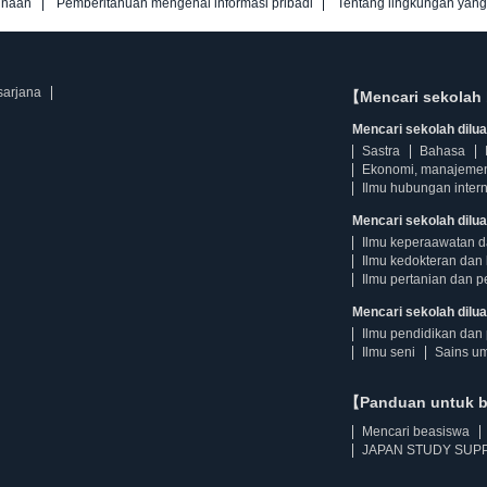
unaan
Pemberitahuan mengenai informasi pribadi
Tentang lingkungan yan
sarjana
【Mencari sekolah 
Mencari sekolah diluar
Sastra
Bahasa
Ekonomi, manajeme
Ilmu hubungan intern
Mencari sekolah dilua
Ilmu keperaawatan 
Ilmu kedokteran dan 
Ilmu pertanian dan p
Mencari sekolah diluar
Ilmu pendidikan dan 
Ilmu seni
Sains u
【Panduan untuk 
Mencari beasiswa
JAPAN STUDY SUPP