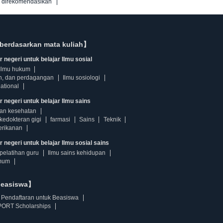
g direkomendasikan
berdasarkan mata kuliah】
 negeri untuk belajar Ilmu sosial
Ilmu hukum
n, dan perdagangan
Ilmu sosiologi
ational
r negeri untuk belajar Ilmu sains
dan kesehatan
kedokteran gigi
farmasi
Sains
Teknik
erikanan
 negeri untuk belajar Ilmu sosial sains
pelatihan guru
Ilmu sains kehidupan
mum
beasiswa】
Pendaftaran untuk Beasiswa
ORT Scholarships