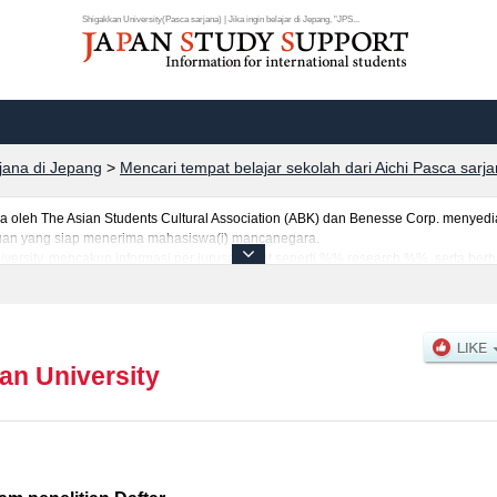
Shigakkan University(Pasca sarjana) | Jika ingin belajar di Jepang, "JPS...
rjana di Jepang
>
Mencari tempat belajar sekolah dari Aichi Pasca sarj
eh The Asian Students Cultural Association (ABK) dan Benesse Corp. menyediaka
uruan yang siap menerima mahasiswa(i) mancanegara.
iversity, mencakup informasi per jurusan riset seperti %% research %%, serta ber
tar dan jumlah kelulusan ujian masuk mahasiswa(i) mancanegara, informasi men
an University