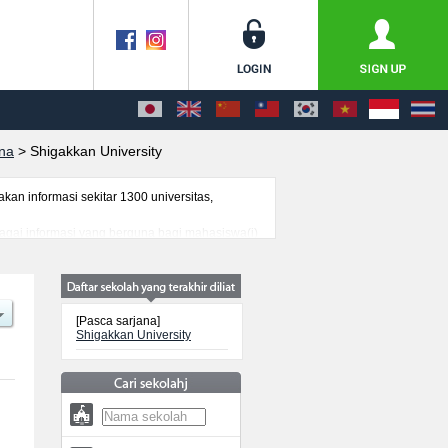
ana
>
Shigakkan University
n informasi sekitar 1300 universitas,
bagai informasi yang berguna bagi mahasiswa(i)
genai ujian masuk, prasarana kampus, akses
[Pasca sarjana]
Shigakkan University